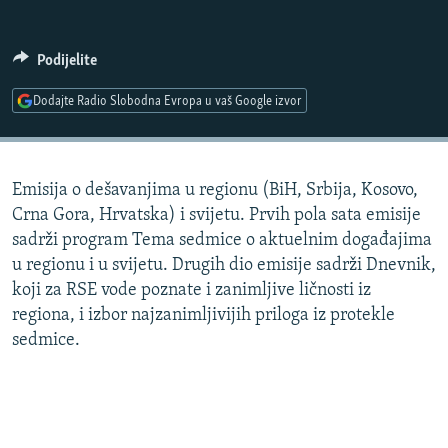
ISPRIČAJ MI
DNEVNO@RSE
Podijelite
SPECIJALI RSE
Dodajte Radio Slobodna Evropa u vaš Google izvor
VIŠE OD NASLOVA
PRATITE NAS
GENOCID U SREBRENICI
Emisija o dešavanjima u regionu (BiH, Srbija, Kosovo,
POPLAVE I KLIZIŠTA U BIH 2024.
Crna Gora, Hrvatska) i svijetu. Prvih pola sata emisije
TV LIBERTY
Sve RFE/RL stranice
sadrži program Tema sedmice o aktuelnim događajima
u regionu i u svijetu. Drugih dio emisije sadrži Dnevnik,
POST SCRIPTUM
koji za RSE vode poznate i zanimljive ličnosti iz
MOJA EVROPA
regiona, i izbor najzanimljivijih priloga iz protekle
sedmice.
TRI DECENIJE OD RATA U BIH
SVE KARTE DEJTONA
NASTANAK I RASPAD JUGOSLAVIJE