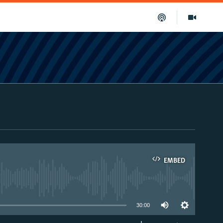
EMBED
able
30:00