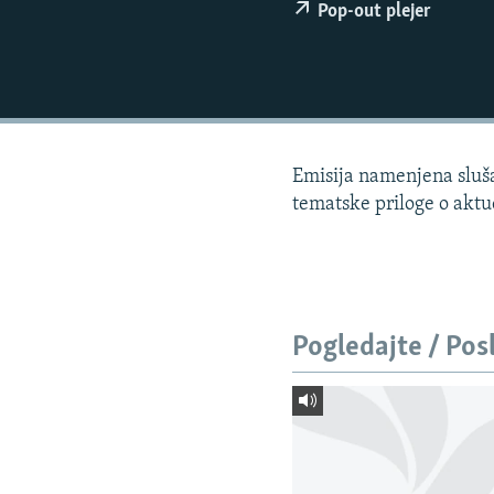
ISPRIČAJ MI
Pop-out plejer
DNEVNO@RSE
SPECIJALI RSE
VIŠE OD NASLOVA
GENOCID U SREBRENICI
Emisija namenjena slušao
POPLAVE I KLIZIŠTA U BIH 2024.
tematske priloge o akt
TV LIBERTY
POST SCRIPTUM
MOJA EVROPA
Pogledajte / Pos
TRI DECENIJE OD RATA U BIH
SVE KARTE DEJTONA
NASTANAK I RASPAD JUGOSLAVIJE