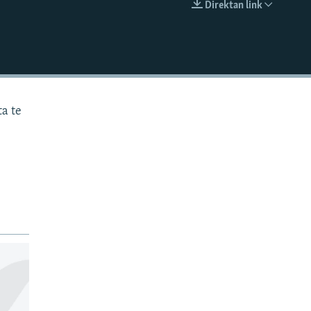
Direktan link
EMBED
ta te