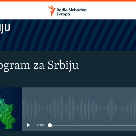
IJU
rogram za Srbiju
No media source currently avail
0:00