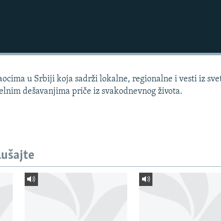
cima u Srbiji koja sadrži lokalne, regionalne i vesti iz sve
uelnim dešavanjima priče iz svakodnevnog života.
lušajte