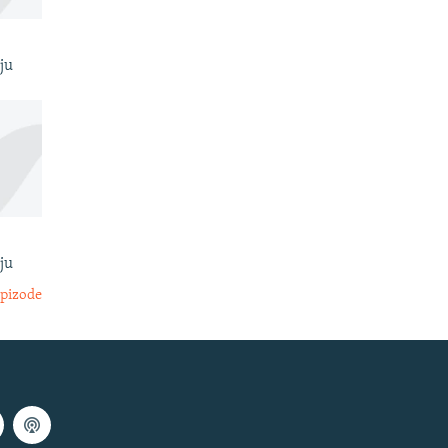
ju
ju
epizode