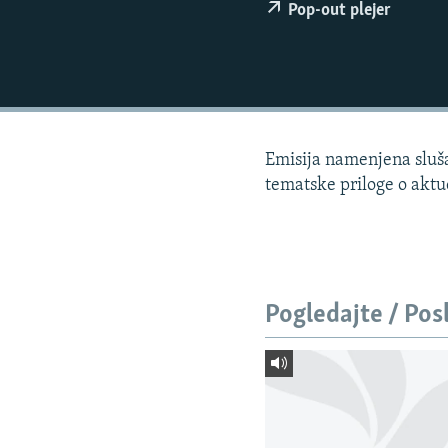
ISPRIČAJ MI
Pop-out plejer
DNEVNO@RSE
SPECIJALI RSE
VIŠE OD NASLOVA
GENOCID U SREBRENICI
Emisija namenjena slušao
POPLAVE I KLIZIŠTA U BIH 2024.
tematske priloge o akt
TV LIBERTY
POST SCRIPTUM
MOJA EVROPA
Pogledajte / Pos
TRI DECENIJE OD RATA U BIH
SVE KARTE DEJTONA
NASTANAK I RASPAD JUGOSLAVIJE