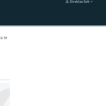
Direktan link
EMBED
ta te