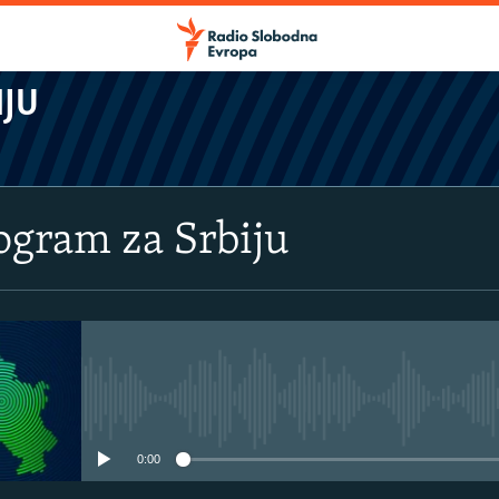
IJU
rogram za Srbiju
No media source currently avail
0:00