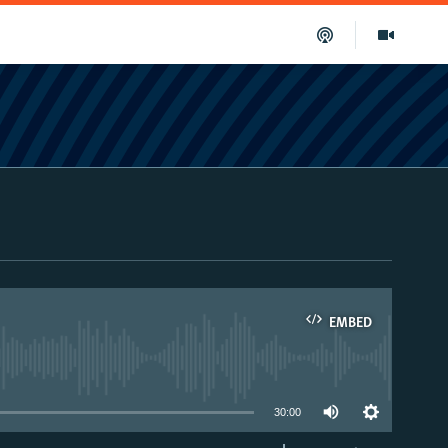
EMBED
able
30:00