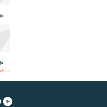
ju
ju
epizode