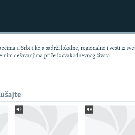
cima u Srbiji koja sadrži lokalne, regionalne i vesti iz sve
uelnim dešavanjima priče iz svakodnevnog života.
lušajte