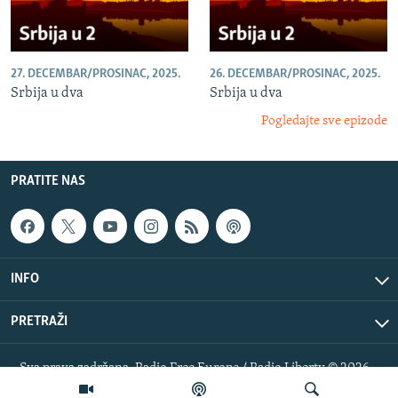
27. DECEMBAR/PROSINAC, 2025.
26. DECEMBAR/PROSINAC, 2025.
Srbija u dva
Srbija u dva
Pogledajte sve epizode
PRATITE NAS
INFO
PRETRAŽI
Sva prava zadržana. Radio Free Europe / Radio Liberty © 2026
RFE/RL, Inc.