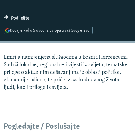
ISPRIČAJ MI
DNEVNO@RSE
Podijelite
SPECIJALI RSE
Dodajte Radio Slobodna Evropa u vaš Google izvor
VIŠE OD NASLOVA
PRATITE NAS
GENOCID U SREBRENICI
Emisija namijenjena slušaocima u Bosni i Hercegovini.
POPLAVE I KLIZIŠTA U BIH 2024.
Sadrži lokalne, regionalne i vijesti iz svijeta, tematske
TV LIBERTY
Sve RFE/RL stranice
priloge o aktuelnim dešavanjima iz oblasti politike,
ekonomije i slično, te priče iz svakodnevnog života
POST SCRIPTUM
ljudi, kao i priloge iz svijeta.
MOJA EVROPA
TRI DECENIJE OD RATA U BIH
SVE KARTE DEJTONA
NASTANAK I RASPAD JUGOSLAVIJE
Pogledajte / Poslušajte