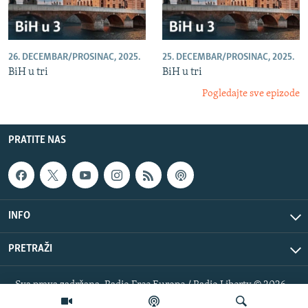
26. DECEMBAR/PROSINAC, 2025.
25. DECEMBAR/PROSINAC, 2025.
BiH u tri
BiH u tri
Pogledajte sve epizode
PRATITE NAS
INFO
PRETRAŽI
Sva prava zadržana. Radio Free Europe / Radio Liberty © 2026
RFE/RL, Inc.