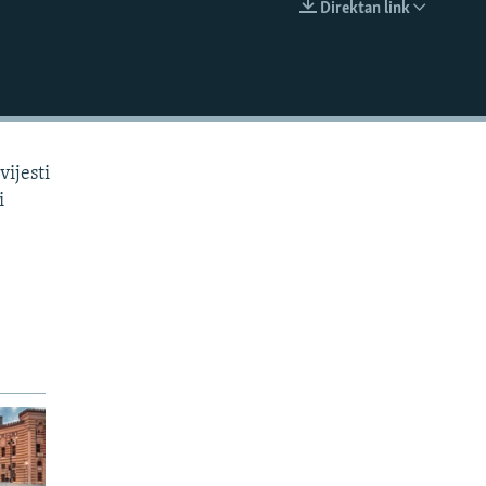
Direktan link
EMBED
vijesti
i