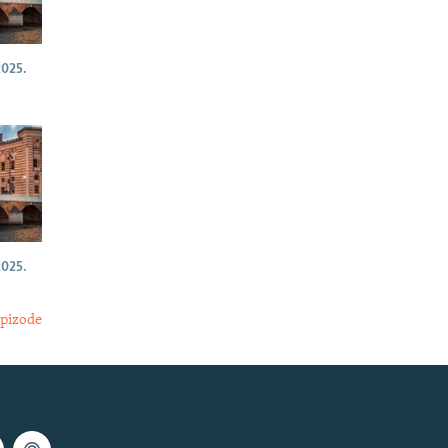
025.
025.
epizode