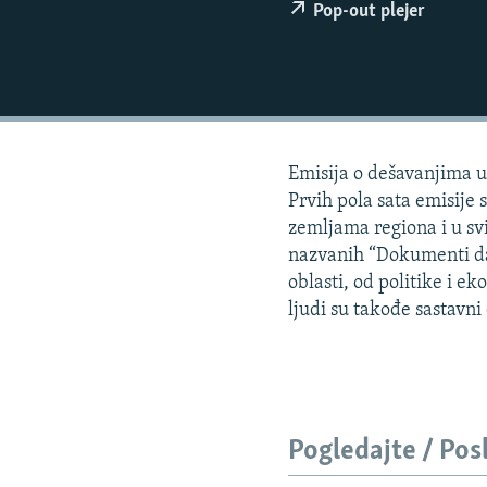
ISPRIČAJ MI
Pop-out plejer
DNEVNO@RSE
SPECIJALI RSE
VIŠE OD NASLOVA
GENOCID U SREBRENICI
Emisija o dešavanjima u 
POPLAVE I KLIZIŠTA U BIH 2024.
Prvih pola sata emisije 
zemljama regiona i u svi
TV LIBERTY
nazvanih “Dokumenti dana
POST SCRIPTUM
oblasti, od politike i e
ljudi su takođe sastavn
MOJA EVROPA
TRI DECENIJE OD RATA U BIH
SVE KARTE DEJTONA
NASTANAK I RASPAD JUGOSLAVIJE
Pogledajte / Pos