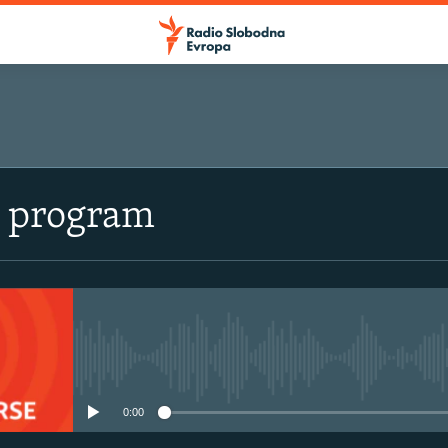
i program
No media source currently avail
0:00