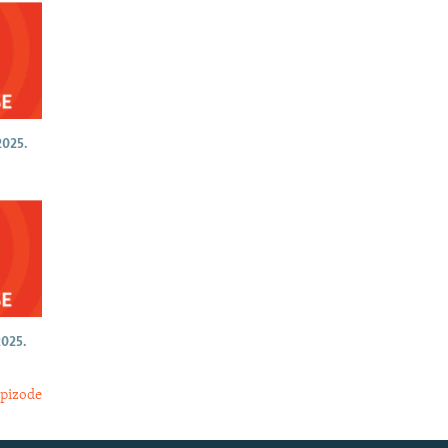
025.
025.
epizode