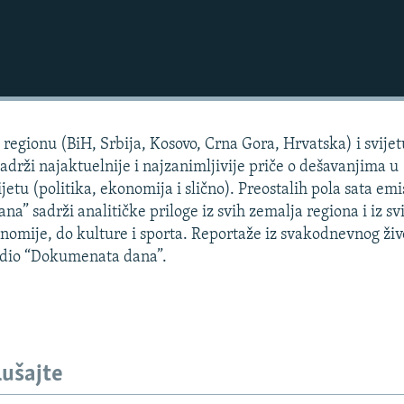
regionu (BiH, Srbija, Kosovo, Crna Gora, Hrvatska) i svijet
sadrži najaktuelnije i najzanimljivije priče o dešavanjima u
jetu (politika, ekonomija i slično). Preostalih pola sata emis
” sadrži analitičke priloge iz svih zemalja regiona i iz sv
konomije, do kulture i sporta. Reportaže iz svakodnevnog živ
i dio “Dokumenata dana”.
lušajte