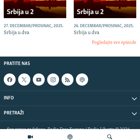
27. DECEMBAR/PROSINAC, 2025.
26. DECEMBAR/PROSINAC, 2025.
Srbija u dva
Srbija u dva
Pogledajte sve epizode
PRATITE NAS
INFO
PRETRAŽI
Sva prava zadržana. Radio Free Europe / Radio Liberty © 2026
RFE/RL, Inc.