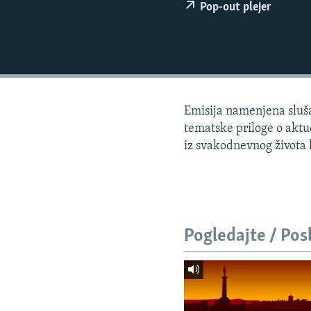
ISPRIČAJ MI
Pop-out plejer
DNEVNO@RSE
SPECIJALI RSE
VIŠE OD NASLOVA
GENOCID U SREBRENICI
Emisija namenjena slušao
POPLAVE I KLIZIŠTA U BIH 2024.
tematske priloge o aktue
iz svakodnevnog života lj
TV LIBERTY
POST SCRIPTUM
MOJA EVROPA
TRI DECENIJE OD RATA U BIH
Pogledajte / Pos
SVE KARTE DEJTONA
NASTANAK I RASPAD JUGOSLAVIJE