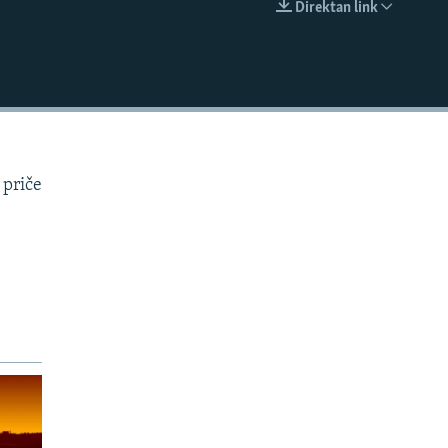
Direktan link
EMBED
 priče