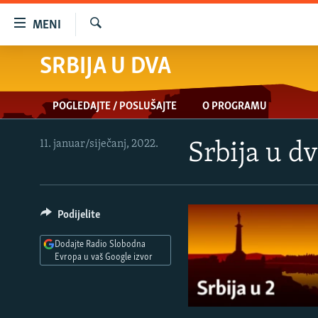
Dostupni
MENI
linkovi
Pretraživač
Pređite
SRBIJA U DVA
VIJESTI
na
BOSNA I HERCEGOVINA
glavni
POGLEDAJTE / POSLUŠAJTE
O PROGRAMU
sadržaj
SRBIJA
Pređite
KOSOVO
na
11. januar/siječanj, 2022.
Srbija u d
glavnu
CRNA GORA
navigaciju
VIZUELNO
Pređite
na
Podijelite
PODCASTI
VIDEO
pretragu
RAT U UKRAJINI
FOTOGALERIJE
Dodajte Radio Slobodna
Evropa u vaš Google izvor
KINA NA BALKANU
INFOGRAFIKE
RSE PRIČE IZ SVIJETA