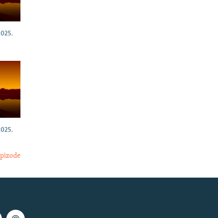
025.
025.
epizode