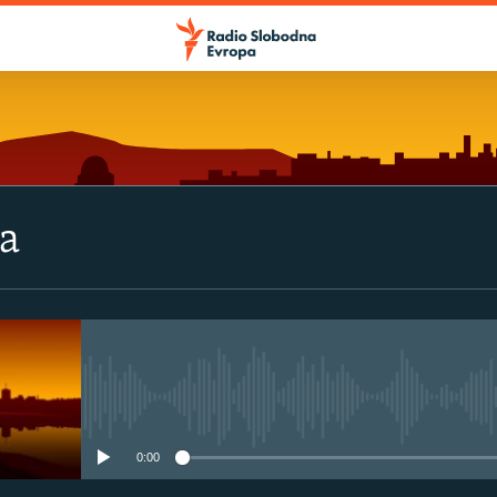
va
No media source currently avail
0:00