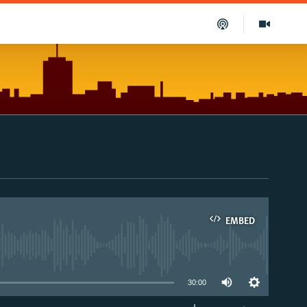
EMBED
able
30:00