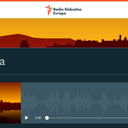
va
No media source currently avail
0:00