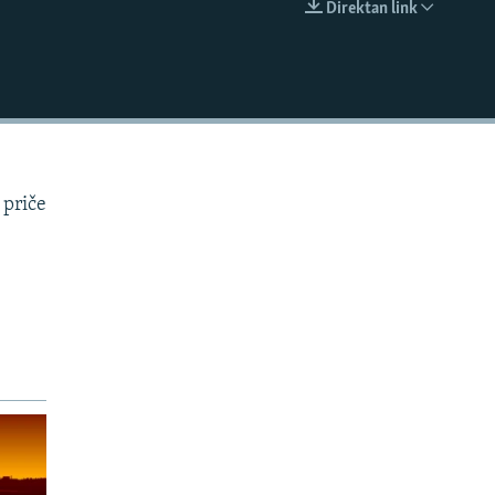
Direktan link
EMBED
 priče