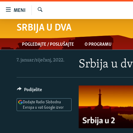
Dostupni
MENI
linkovi
Pretraživač
Pređite
SRBIJA U DVA
VIJESTI
na
BOSNA I HERCEGOVINA
glavni
POGLEDAJTE / POSLUŠAJTE
O PROGRAMU
sadržaj
SRBIJA
Pređite
KOSOVO
na
7. januar/siječanj, 2022.
Srbija u d
glavnu
CRNA GORA
navigaciju
VIZUELNO
Pređite
na
Podijelite
PODCASTI
VIDEO
pretragu
RAT U UKRAJINI
FOTOGALERIJE
Dodajte Radio Slobodna
Evropa u vaš Google izvor
KINA NA BALKANU
INFOGRAFIKE
RSE PRIČE IZ SVIJETA