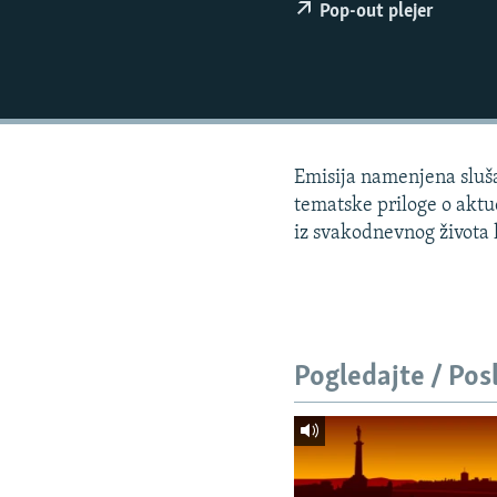
ISPRIČAJ MI
Pop-out plejer
DNEVNO@RSE
SPECIJALI RSE
VIŠE OD NASLOVA
GENOCID U SREBRENICI
Emisija namenjena slušao
POPLAVE I KLIZIŠTA U BIH 2024.
tematske priloge o aktue
iz svakodnevnog života l
TV LIBERTY
POST SCRIPTUM
MOJA EVROPA
TRI DECENIJE OD RATA U BIH
Pogledajte / Pos
SVE KARTE DEJTONA
NASTANAK I RASPAD JUGOSLAVIJE