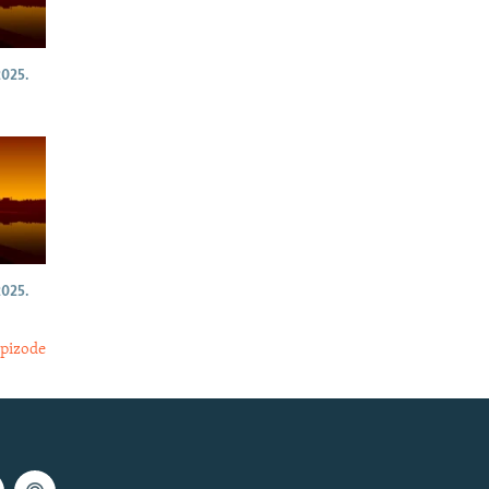
025.
025.
epizode