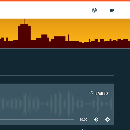
EMBED
able
30:00