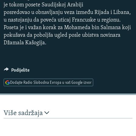
je tokom posete Saudijskoj Arabiji
ISPRIČAJ MI
posredovao u obnavljanju veza između Rijada i Libana,
DNEVNO@RSE
u nastojanju da poveća uticaj Francuske u regionu.
SPECIJALI RSE
Poseta je i važan korak za Mohameda bin Salmana koji
pokušava da poboljša ugled posle ubistva novinara
VIŠE OD NASLOVA
Džamala Kašogija.
PRATITE NAS
GENOCID U SREBRENICI
POPLAVE I KLIZIŠTA U BIH 2024.
Podijelite
TV LIBERTY
Sve RFE/RL stranice
POST SCRIPTUM
Dodajte Radio Slobodna Evropa u vaš Google izvor
MOJA EVROPA
TRI DECENIJE OD RATA U BIH
Više sadržaja
SVE KARTE DEJTONA
NASTANAK I RASPAD JUGOSLAVIJE