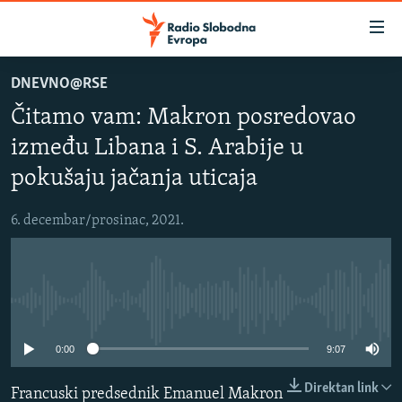
Dostupni
linkovi
Pređite
DNEVNO@RSE
na
VIJESTI
Čitamo vam: Makron posredovao
glavni
BOSNA I HERCEGOVINA
sadržaj
između Libana i S. Arabije u
SRBIJA
Pređite
pokušaju jačanja uticaja
na
KOSOVO
glavnu
6. decembar/prosinac, 2021.
CRNA GORA
navigaciju
Pređite
VIZUELNO
na
PODCASTI
VIDEO
pretragu
No media source currently available
RAT U UKRAJINI
FOTOGALERIJE
0:00
9:07
KINA NA BALKANU
INFOGRAFIKE
RSE PRIČE IZ SVIJETA
Direktan link
Francuski predsednik Emanuel Makron