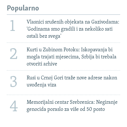
Popularno
1
Vlasnici srušenih objekata na Gazivodama:
'Godinama smo gradili i za nekoliko sati
ostali bez svega'
2
Kurti u Zubinom Potoku: Iskopavanja bi
mogla trajati mjesecima, Srbija bi trebala
otvoriti arhive
3
Rusi u Crnoj Gori traže nove adrese nakon
uvođenja viza
4
Memorijalni centar Srebrenica: Negiranje
genocida poraslo za više od 50 posto