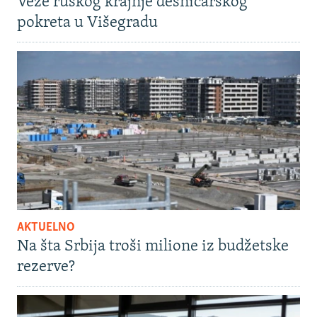
Veze ruskog krajnje desničarskog
pokreta u Višegradu
AKTUELNO
Na šta Srbija troši milione iz budžetske
rezerve?