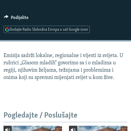
ISPRIČAJ MI
DNEVNO@RSE
Podijelite
SPECIJALI RSE
Dodajte Radio Slobodna Evropa u vaš Google izvor
VIŠE OD NASLOVA
PRATITE NAS
GENOCID U SREBRENICI
Emisija sadrži lokalne, regionalne i vijesti iz svijeta. U
POPLAVE I KLIZIŠTA U BIH 2024.
rubrici „Glasom mladih“ govorimo sa i o mladima u
TV LIBERTY
Sve RFE/RL stranice
regiji, njihovim željama, težnjama i problemima i
onima koji su spremni mijenjati svijet u kom žive.
POST SCRIPTUM
MOJA EVROPA
TRI DECENIJE OD RATA U BIH
SVE KARTE DEJTONA
Pogledajte / Poslušajte
NASTANAK I RASPAD JUGOSLAVIJE