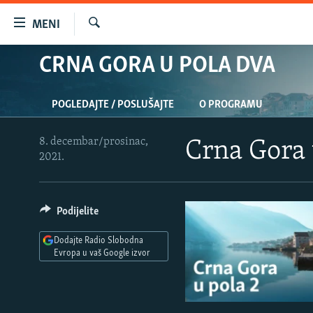
Dostupni
MENI
linkovi
Pretraživač
Pređite
CRNA GORA U POLA DVA
VIJESTI
na
BOSNA I HERCEGOVINA
glavni
POGLEDAJTE / POSLUŠAJTE
O PROGRAMU
sadržaj
SRBIJA
Pređite
KOSOVO
na
8. decembar/prosinac,
Crna Gora 
2021.
glavnu
CRNA GORA
navigaciju
VIZUELNO
Pređite
na
Podijelite
PODCASTI
VIDEO
pretragu
RAT U UKRAJINI
FOTOGALERIJE
Dodajte Radio Slobodna
Evropa u vaš Google izvor
KINA NA BALKANU
INFOGRAFIKE
RSE PRIČE IZ SVIJETA