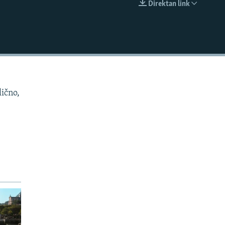
Direktan link
EMBED
lično,