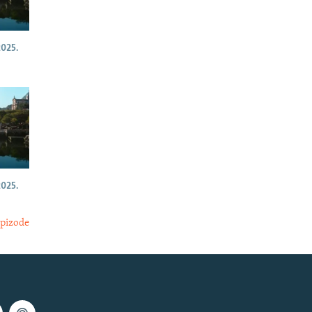
025.
025.
epizode