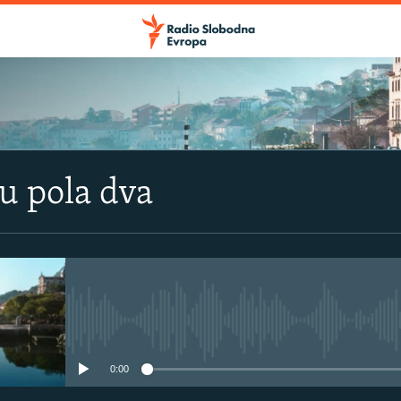
u pola dva
No media source currently avail
0:00