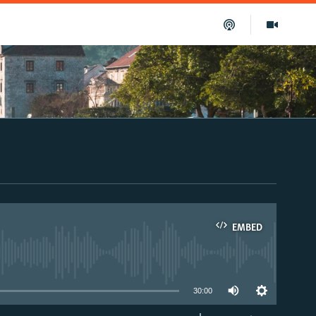
EMBED
able
30:00