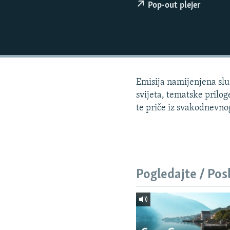
ISPRIČAJ MI
Pop-out plejer
DNEVNO@RSE
SPECIJALI RSE
VIŠE OD NASLOVA
GENOCID U SREBRENICI
Emisija namijenjena sluš
POPLAVE I KLIZIŠTA U BIH 2024.
svijeta, tematske prilog
te priče iz svakodnevnog 
TV LIBERTY
POST SCRIPTUM
MOJA EVROPA
TRI DECENIJE OD RATA U BIH
Pogledajte / Pos
SVE KARTE DEJTONA
NASTANAK I RASPAD JUGOSLAVIJE