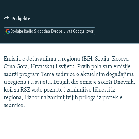
ISPRIČAJ MI
DNEVNO@RSE
Podijelite
SPECIJALI RSE
Dodajte Radio Slobodna Evropa u vaš Google izvor
VIŠE OD NASLOVA
PRATITE NAS
GENOCID U SREBRENICI
Emisija o dešavanjima u regionu (BiH, Srbija, Kosovo,
POPLAVE I KLIZIŠTA U BIH 2024.
Crna Gora, Hrvatska) i svijetu. Prvih pola sata emisije
TV LIBERTY
Sve RFE/RL stranice
sadrži program Tema sedmice o aktuelnim događajima
u regionu i u svijetu. Drugih dio emisije sadrži Dnevnik,
POST SCRIPTUM
koji za RSE vode poznate i zanimljive ličnosti iz
MOJA EVROPA
regiona, i izbor najzanimljivijih priloga iz protekle
sedmice.
TRI DECENIJE OD RATA U BIH
SVE KARTE DEJTONA
NASTANAK I RASPAD JUGOSLAVIJE