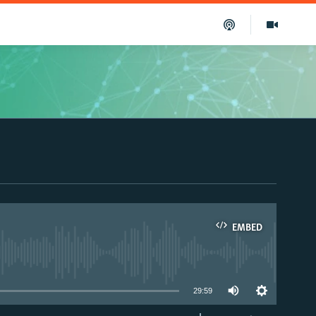
EMBED
able
29:59