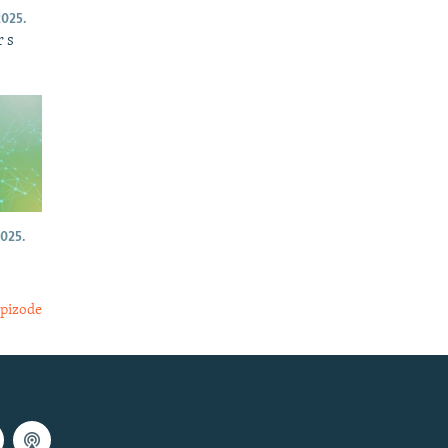
025.
 s
025.
epizode