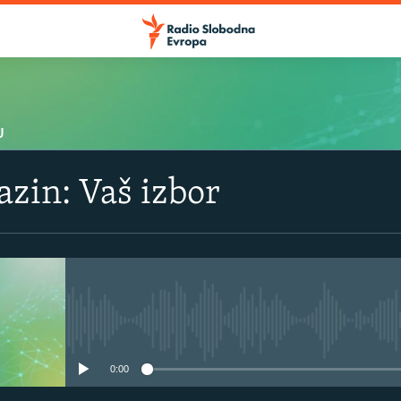
U
zin: Vaš izbor
No media source currently avail
0:00