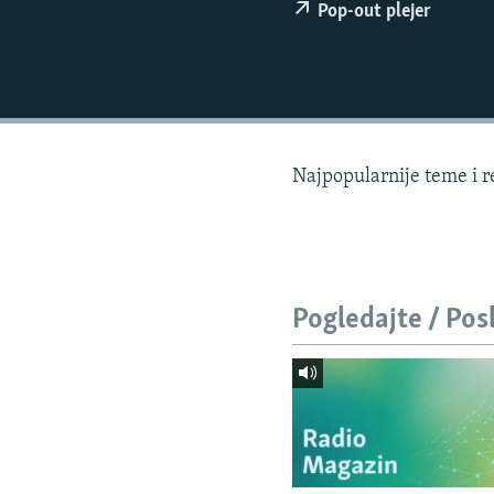
ISPRIČAJ MI
Pop-out plejer
DNEVNO@RSE
SPECIJALI RSE
VIŠE OD NASLOVA
GENOCID U SREBRENICI
Najpopularnije teme i 
POPLAVE I KLIZIŠTA U BIH 2024.
TV LIBERTY
POST SCRIPTUM
Pogledajte / Pos
MOJA EVROPA
TRI DECENIJE OD RATA U BIH
SVE KARTE DEJTONA
NASTANAK I RASPAD JUGOSLAVIJE