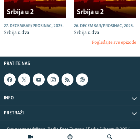
27. DECEMBAR/PROSINAC, 2025.
26. DECEMBAR/PROSINAC, 2025.
Srbija u dva
Srbija u dva
Pogledajte sve epizode
PRATITE NAS
INFO
PRETRAŽI
Sva prava zadržana. Radio Free Europe / Radio Liberty © 2026
RFE/RL, Inc.