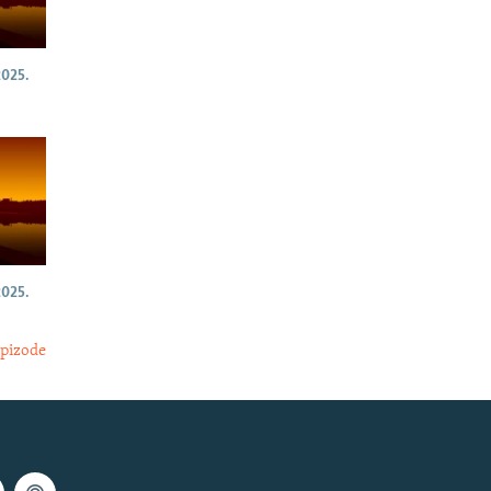
025.
025.
epizode