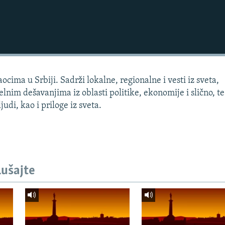
cima u Srbiji. Sadrži lokalne, regionalne i vesti iz sveta,
lnim dešavanjima iz oblasti politike, ekonomije i slično, te
udi, kao i priloge iz sveta.
lušajte