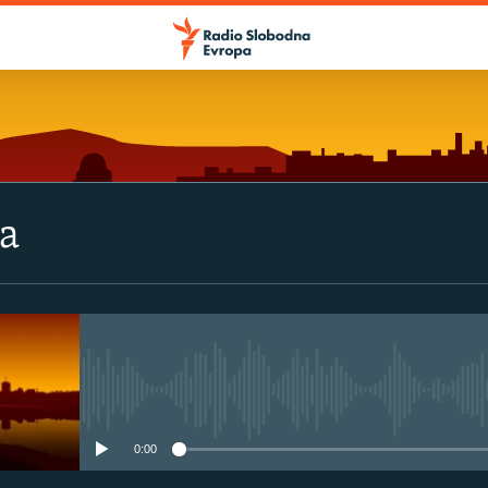
va
No media source currently avail
0:00