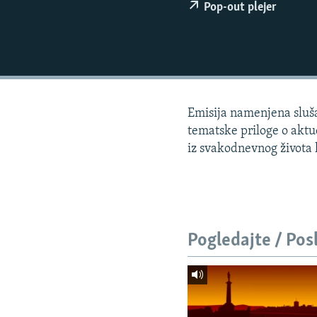
ISPRIČAJ MI
Pop-out plejer
DNEVNO@RSE
SPECIJALI RSE
VIŠE OD NASLOVA
GENOCID U SREBRENICI
Emisija namenjena slušao
POPLAVE I KLIZIŠTA U BIH 2024.
tematske priloge o aktue
iz svakodnevnog života lj
TV LIBERTY
POST SCRIPTUM
MOJA EVROPA
TRI DECENIJE OD RATA U BIH
Pogledajte / Pos
SVE KARTE DEJTONA
NASTANAK I RASPAD JUGOSLAVIJE