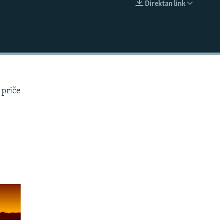
Direktan link
EMBED
 priče