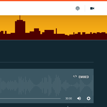
EMBED
able
30:00