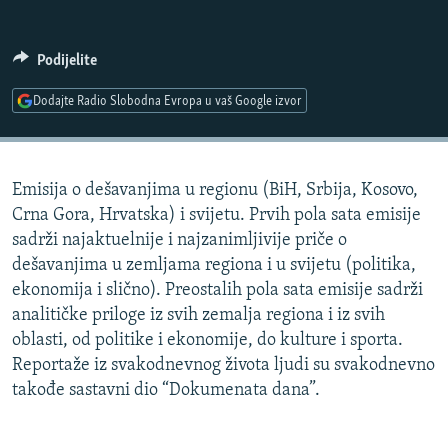
ISPRIČAJ MI
DNEVNO@RSE
Podijelite
SPECIJALI RSE
Dodajte Radio Slobodna Evropa u vaš Google izvor
VIŠE OD NASLOVA
PRATITE NAS
GENOCID U SREBRENICI
Emisija o dešavanjima u regionu (BiH, Srbija, Kosovo,
POPLAVE I KLIZIŠTA U BIH 2024.
Crna Gora, Hrvatska) i svijetu. Prvih pola sata emisije
TV LIBERTY
Sve RFE/RL stranice
sadrži najaktuelnije i najzanimljivije priče o
dešavanjima u zemljama regiona i u svijetu (politika,
POST SCRIPTUM
ekonomija i slično). Preostalih pola sata emisije sadrži
MOJA EVROPA
analitičke priloge iz svih zemalja regiona i iz svih
oblasti, od politike i ekonomije, do kulture i sporta.
TRI DECENIJE OD RATA U BIH
Reportaže iz svakodnevnog života ljudi su svakodnevno
SVE KARTE DEJTONA
takođe sastavni dio “Dokumenata dana”.
NASTANAK I RASPAD JUGOSLAVIJE