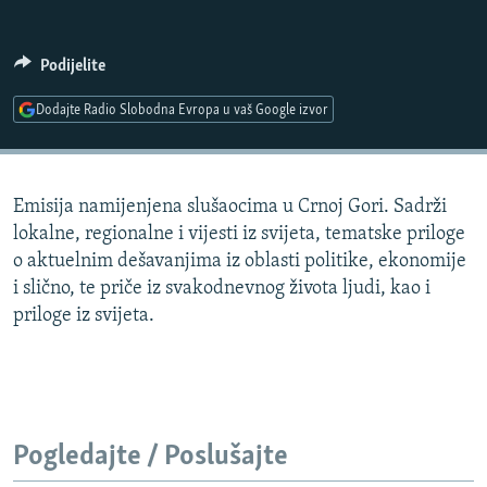
ISPRIČAJ MI
DNEVNO@RSE
Podijelite
SPECIJALI RSE
Dodajte Radio Slobodna Evropa u vaš Google izvor
VIŠE OD NASLOVA
PRATITE NAS
GENOCID U SREBRENICI
Emisija namijenjena slušaocima u Crnoj Gori. Sadrži
POPLAVE I KLIZIŠTA U BIH 2024.
lokalne, regionalne i vijesti iz svijeta, tematske priloge
TV LIBERTY
Sve RFE/RL stranice
o aktuelnim dešavanjima iz oblasti politike, ekonomije
i slično, te priče iz svakodnevnog života ljudi, kao i
POST SCRIPTUM
priloge iz svijeta.
MOJA EVROPA
TRI DECENIJE OD RATA U BIH
SVE KARTE DEJTONA
NASTANAK I RASPAD JUGOSLAVIJE
Pogledajte / Poslušajte