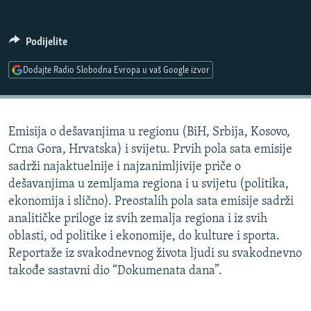
ISPRIČAJ MI
DNEVNO@RSE
Podijelite
SPECIJALI RSE
Dodajte Radio Slobodna Evropa u vaš Google izvor
VIŠE OD NASLOVA
PRATITE NAS
GENOCID U SREBRENICI
Emisija o dešavanjima u regionu (BiH, Srbija, Kosovo,
POPLAVE I KLIZIŠTA U BIH 2024.
Crna Gora, Hrvatska) i svijetu. Prvih pola sata emisije
TV LIBERTY
Sve RFE/RL stranice
sadrži najaktuelnije i najzanimljivije priče o
dešavanjima u zemljama regiona i u svijetu (politika,
POST SCRIPTUM
ekonomija i slično). Preostalih pola sata emisije sadrži
MOJA EVROPA
analitičke priloge iz svih zemalja regiona i iz svih
oblasti, od politike i ekonomije, do kulture i sporta.
TRI DECENIJE OD RATA U BIH
Reportaže iz svakodnevnog života ljudi su svakodnevno
SVE KARTE DEJTONA
takođe sastavni dio “Dokumenata dana”.
NASTANAK I RASPAD JUGOSLAVIJE