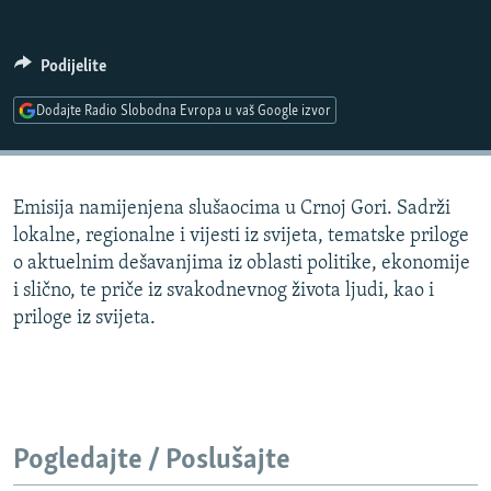
ISPRIČAJ MI
DNEVNO@RSE
Podijelite
SPECIJALI RSE
Dodajte Radio Slobodna Evropa u vaš Google izvor
VIŠE OD NASLOVA
PRATITE NAS
GENOCID U SREBRENICI
Emisija namijenjena slušaocima u Crnoj Gori. Sadrži
POPLAVE I KLIZIŠTA U BIH 2024.
lokalne, regionalne i vijesti iz svijeta, tematske priloge
TV LIBERTY
Sve RFE/RL stranice
o aktuelnim dešavanjima iz oblasti politike, ekonomije
i slično, te priče iz svakodnevnog života ljudi, kao i
POST SCRIPTUM
priloge iz svijeta.
MOJA EVROPA
TRI DECENIJE OD RATA U BIH
SVE KARTE DEJTONA
NASTANAK I RASPAD JUGOSLAVIJE
Pogledajte / Poslušajte