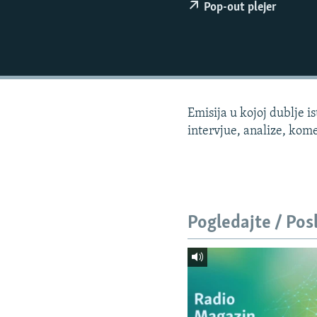
ISPRIČAJ MI
Pop-out plejer
DNEVNO@RSE
SPECIJALI RSE
VIŠE OD NASLOVA
GENOCID U SREBRENICI
Emisija u kojoj dublje 
POPLAVE I KLIZIŠTA U BIH 2024.
intervjue, analize, kome
TV LIBERTY
POST SCRIPTUM
MOJA EVROPA
Pogledajte / Pos
TRI DECENIJE OD RATA U BIH
SVE KARTE DEJTONA
NASTANAK I RASPAD JUGOSLAVIJE