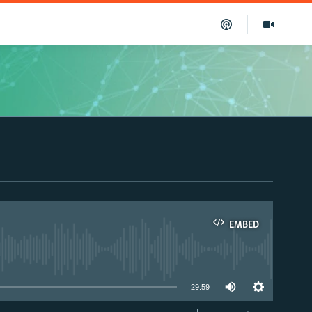
EMBED
able
29:59