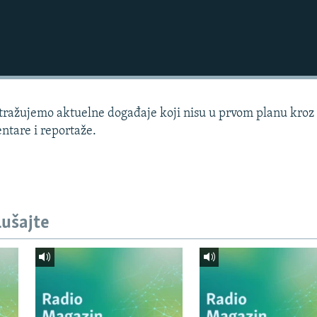
istražujemo aktuelne događaje koji nisu u prvom planu kroz
ntare i reportaže.
lušajte