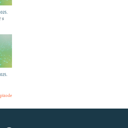
025.
 s
025.
epizode