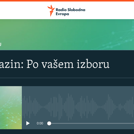
U
azin: Po vašem izboru
No media source currently avail
0:00