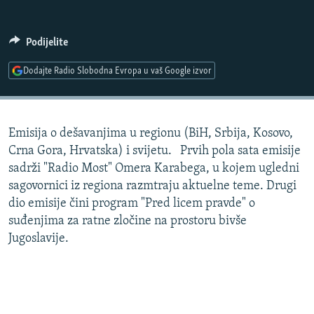
ISPRIČAJ MI
DNEVNO@RSE
Podijelite
SPECIJALI RSE
Dodajte Radio Slobodna Evropa u vaš Google izvor
VIŠE OD NASLOVA
PRATITE NAS
GENOCID U SREBRENICI
Emisija o dešavanjima u regionu (BiH, Srbija, Kosovo,
POPLAVE I KLIZIŠTA U BIH 2024.
Crna Gora, Hrvatska) i svijetu. Prvih pola sata emisije
TV LIBERTY
Sve RFE/RL stranice
sadrži "Radio Most" Omera Karabega, u kojem ugledni
sagovornici iz regiona razmtraju aktuelne teme. Drugi
POST SCRIPTUM
dio emisije čini program "Pred licem pravde" o
MOJA EVROPA
suđenjima za ratne zločine na prostoru bivše
Jugoslavije.
TRI DECENIJE OD RATA U BIH
SVE KARTE DEJTONA
NASTANAK I RASPAD JUGOSLAVIJE