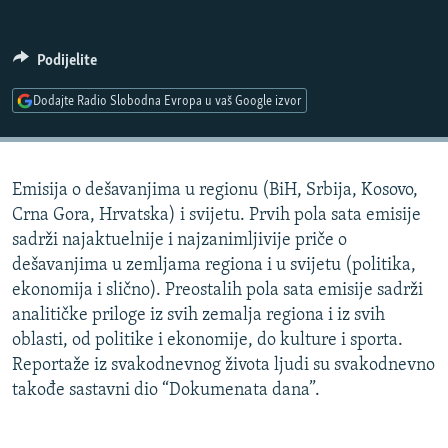
ISPRIČAJ MI
DNEVNO@RSE
Podijelite
SPECIJALI RSE
Dodajte Radio Slobodna Evropa u vaš Google izvor
VIŠE OD NASLOVA
PRATITE NAS
GENOCID U SREBRENICI
Emisija o dešavanjima u regionu (BiH, Srbija, Kosovo,
POPLAVE I KLIZIŠTA U BIH 2024.
Crna Gora, Hrvatska) i svijetu. Prvih pola sata emisije
TV LIBERTY
Sve RFE/RL stranice
sadrži najaktuelnije i najzanimljivije priče o
dešavanjima u zemljama regiona i u svijetu (politika,
POST SCRIPTUM
ekonomija i slično). Preostalih pola sata emisije sadrži
MOJA EVROPA
analitičke priloge iz svih zemalja regiona i iz svih
oblasti, od politike i ekonomije, do kulture i sporta.
TRI DECENIJE OD RATA U BIH
Reportaže iz svakodnevnog života ljudi su svakodnevno
SVE KARTE DEJTONA
takođe sastavni dio “Dokumenata dana”.
NASTANAK I RASPAD JUGOSLAVIJE