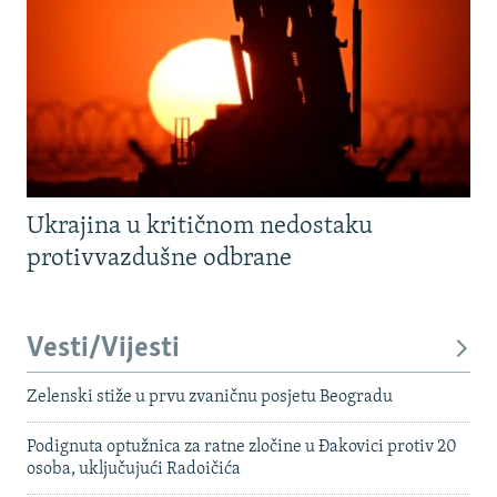
Ukrajina u kritičnom nedostaku
protivvazdušne odbrane
Vesti/Vijesti
Zelenski stiže u prvu zvaničnu posjetu Beogradu
Podignuta optužnica za ratne zločine u Đakovici protiv 20
osoba, uključujući Radoičića