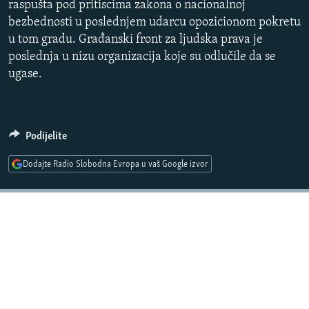
raspušta pod pritiscima zakona o nacionalnoj
ISPRIČAJ MI
bezbednosti u poslednjem udarcu opozicionom pokretu
DNEVNO@RSE
u tom gradu. Građanski front za ljudska prava je
poslednja u nizu organizacija koje su odlučile da se
SPECIJALI RSE
ugase.
VIŠE OD NASLOVA
PRATITE NAS
GENOCID U SREBRENICI
Podijelite
POPLAVE I KLIZIŠTA U BIH 2024.
TV LIBERTY
Sve RFE/RL stranice
Dodajte Radio Slobodna Evropa u vaš Google izvor
POST SCRIPTUM
MOJA EVROPA
TRI DECENIJE OD RATA U BIH
SVE KARTE DEJTONA
NASTANAK I RASPAD JUGOSLAVIJE