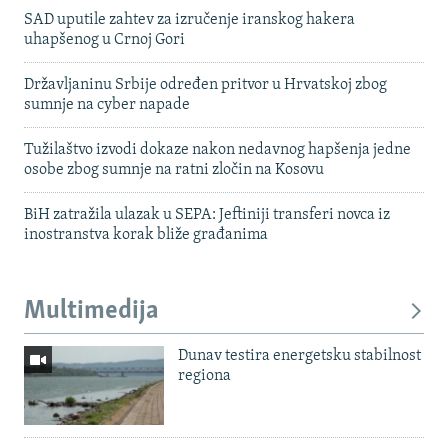
SAD uputile zahtev za izručenje iranskog hakera
uhapšenog u Crnoj Gori
Državljaninu Srbije određen pritvor u Hrvatskoj zbog
sumnje na cyber napade
Tužilaštvo izvodi dokaze nakon nedavnog hapšenja jedne
osobe zbog sumnje na ratni zločin na Kosovu
BiH zatražila ulazak u SEPA: Jeftiniji transferi novca iz
inostranstva korak bliže građanima
Multimedija
Dunav testira energetsku stabilnost
regiona