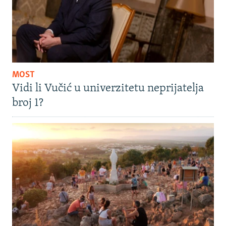
MOST
Vidi li Vučić u univerzitetu neprijatelja
broj 1?