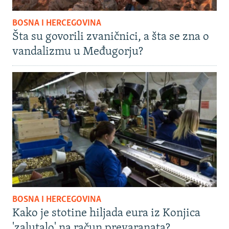
BOSNA I HERCEGOVINA
Šta su govorili zvaničnici, a šta se zna o
vandalizmu u Međugorju?
BOSNA I HERCEGOVINA
Kako je stotine hiljada eura iz Konjica
'zalutalo' na račun prevaranata?