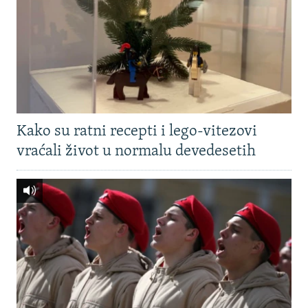
Kako su ratni recepti i lego-vitezovi
vraćali život u normalu devedesetih