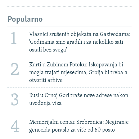
Popularno
1
Vlasnici srušenih objekata na Gazivodama:
'Godinama smo gradili i za nekoliko sati
ostali bez svega'
2
Kurti u Zubinom Potoku: Iskopavanja bi
mogla trajati mjesecima, Srbija bi trebala
otvoriti arhive
3
Rusi u Crnoj Gori traže nove adrese nakon
uvođenja viza
4
Memorijalni centar Srebrenica: Negiranje
genocida poraslo za više od 50 posto