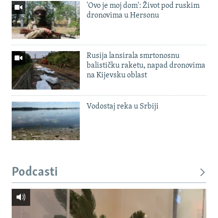
'Ovo je moj dom': Život pod ruskim
dronovima u Hersonu
Rusija lansirala smrtonosnu
balističku raketu, napad dronovima
na Kijevsku oblast
Vodostaj reka u Srbiji
Podcasti