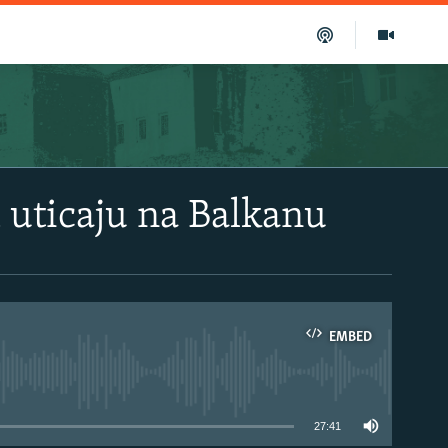
 uticaju na Balkanu
EMBED
able
27:41