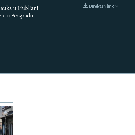
Direktan link
nauka u Ljubljani,
EMBED
teta u Beogradu.