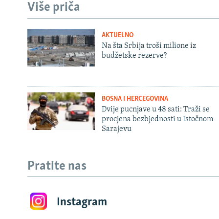
Više priča
AKTUELNO
Na šta Srbija troši milione iz
budžetske rezerve?
BOSNA I HERCEGOVINA
Dvije pucnjave u 48 sati: Traži se
procjena bezbjednosti u Istočnom
Sarajevu
Pratite nas
Instagram