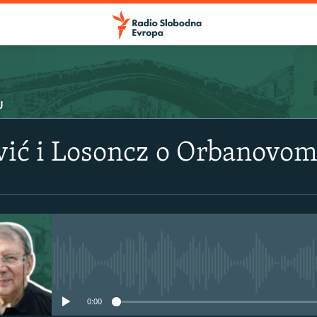
U
vić i Losoncz o Orbanovom
No media source currently avail
0:00