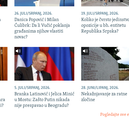
26. JULI/SRPANJ, 2026.
19. JULI/SRPANJ, 2026.
a
Danica Popović i Milan
Koliko je čvrsto jedinstv
Ćulibrk: Da li Vučić poklanja
opozicije u bh. entitetu
građanima njihov vlastiti
Republika Srpska?
novac?
5. JULI/SRPANJ, 2026.
28. JUNI/LIPANJ, 2026.
Branka Latinović i Jelica Minić
Nekažnjavanje za ratne
ara
u Mostu: Zašto Putin nikada
zločine
i?
nije prespavao u Beogradu?
Pogledajte sve 