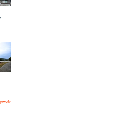
o
epizode