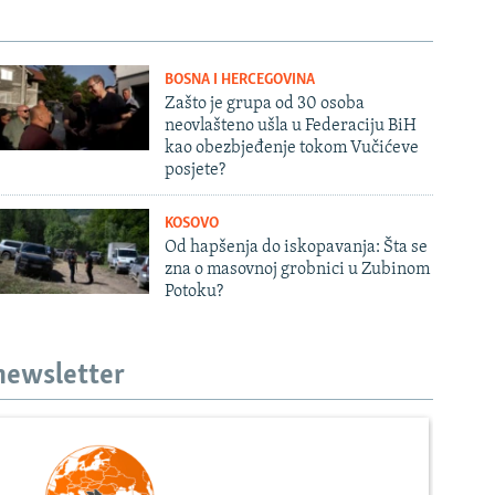
BOSNA I HERCEGOVINA
Zašto je grupa od 30 osoba
neovlašteno ušla u Federaciju BiH
kao obezbjeđenje tokom Vučićeve
posjete?
KOSOVO
Od hapšenja do iskopavanja: Šta se
zna o masovnoj grobnici u Zubinom
Potoku?
 newsletter