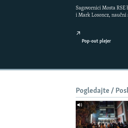
ISPRIČAJ MI
Sagovornici Mosta RSE b
DNEVNO@RSE
i Mark Losoncz, naučni s
SPECIJALI RSE
VIŠE OD NASLOVA
Pop-out plejer
GENOCID U SREBRENICI
POPLAVE I KLIZIŠTA U BIH 2024.
TV LIBERTY
POST SCRIPTUM
MOJA EVROPA
Pogledajte / Pos
TRI DECENIJE OD RATA U BIH
SVE KARTE DEJTONA
NASTANAK I RASPAD JUGOSLAVIJE