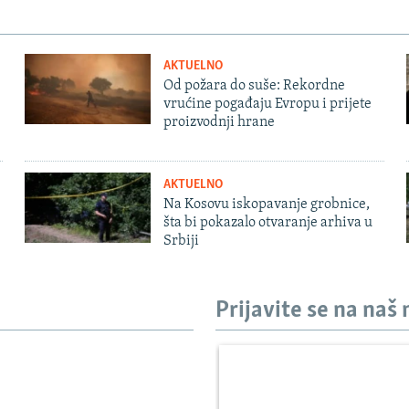
AKTUELNO
Od požara do suše: Rekordne
vrućine pogađaju Evropu i prijete
proizvodnji hrane
AKTUELNO
Na Kosovu iskopavanje grobnice,
šta bi pokazalo otvaranje arhiva u
Srbiji
Prijavite se na naš