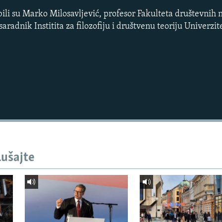
ili su Marko Milosavljević, profesor Fakulteta društevnih 
aradnik Institita za filozofiju i društvenu teoriju Univerzi
lušajte