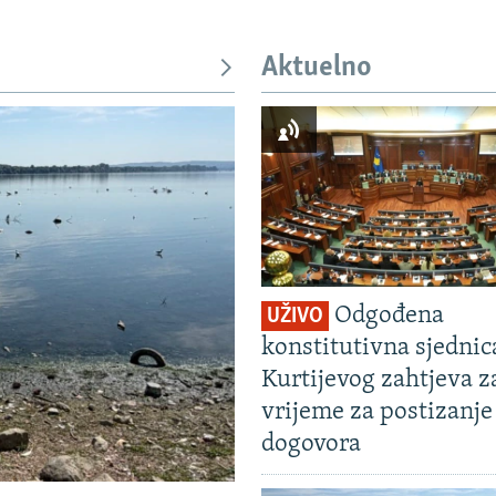
Aktuelno
Odgođena
UŽIVO
konstitutivna sjedni
Kurtijevog zahtjeva z
vrijeme za postizanje
dogovora