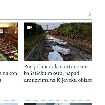
Rusija lansirala smrtonosnu
ca nakon
balističku raketu, napad
a
dronovima na Kijevsku oblast