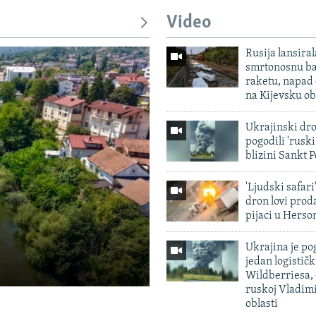
Video
Rusija lansiral
smrtonosnu ba
raketu, napad
na Kijevsku ob
Ukrajinski dr
pogodili 'rusk
blizini Sankt 
'Ljudski safari
dron lovi prod
pijaci u Herso
Ukrajina je pog
jedan logističk
Wildberriesa, 
ruskoj Vladim
oblasti