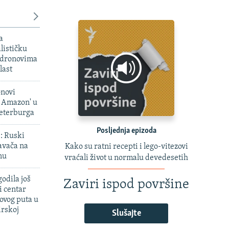
a
lističku
 dronovima
last
onovi
i Amazon' u
Peterburga
Posljednja epizoda
': Ruski
avača na
Kako su ratni recepti i lego-vitezovi
nu
vraćali život u normalu devedesetih
odila još
Zaviri ispod površine
i centar
ovog puta u
irskoj
Slušajte