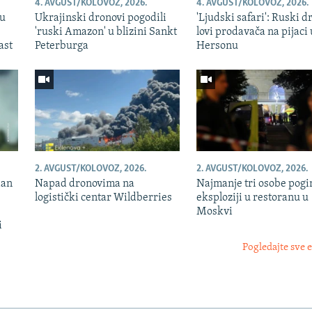
4. AVGUST/KOLOVOZ, 2026.
4. AVGUST/KOLOVOZ, 2026.
nu
Ukrajinski dronovi pogodili
'Ljudski safari': Ruski d
'ruski Amazon' u blizini Sankt
lovi prodavača na pijaci 
ast
Peterburga
Hersonu
2. AVGUST/KOLOVOZ, 2026.
2. AVGUST/KOLOVOZ, 2026.
dan
Napad dronovima na
Najmanje tri osobe pogi
logistički centar Wildberries
eksploziji u restoranu u
Moskvi
i
Pogledajte sve 