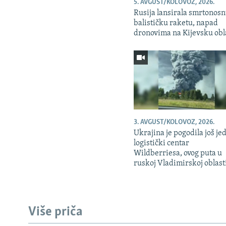
5. AVGUST/KOLOVOZ, 2026.
Rusija lansirala smrtonos
balističku raketu, napad
dronovima na Kijevsku obl
3. AVGUST/KOLOVOZ, 2026.
Ukrajina je pogodila još je
logistički centar
Wildberriesa, ovog puta u
ruskoj Vladimirskoj oblast
Više priča