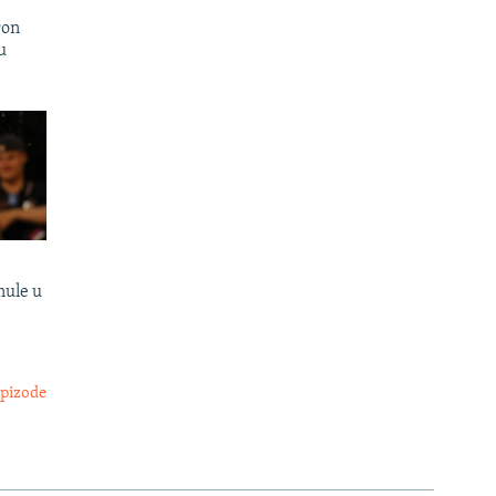
ron
u
nule u
epizode