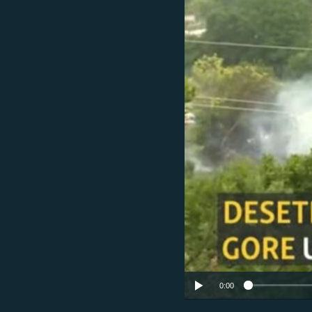
ISPRIČAJ MI
DNEVNO@RSE
SPECIJALI RSE
VIŠE OD NASLOVA
GENOCID U SREBRENICI
POPLAVE I KLIZIŠTA U BIH 2024.
TV LIBERTY
POST SCRIPTUM
MOJA EVROPA
TRI DECENIJE OD RATA U BIH
SVE KARTE DEJTONA
NASTANAK I RASPAD JUGOSLAVIJE
0:00