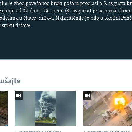
e je zbog povećanog broja požara proglasila 5. avgusta kr
 trajanju od 30 dana. Od srede (4. avgusta) je na snazi i ko
delima u čitavoj državi. Najkritičnije je bilo u okolini Pe
istoku države.
Auto
240p
360p
lušajte
720p
1080p