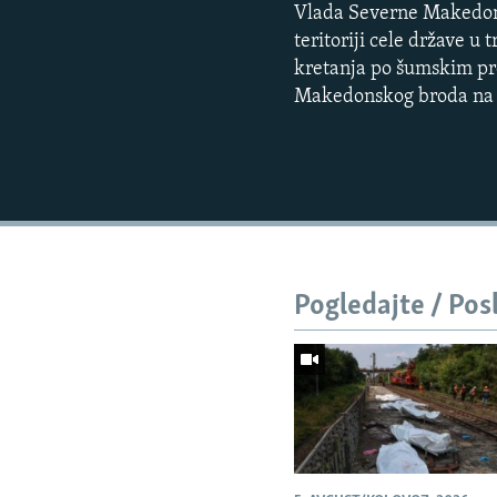
Vlada Severne Makedonij
teritoriji cele države u
kretanja po šumskim pre
Makedonskog broda na 
Pogledajte / Pos