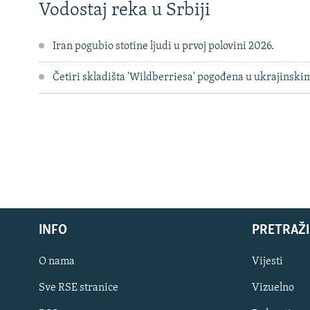
Vodostaj reka u Srbiji
Iran pogubio stotine ljudi u prvoj polovini 2026.
Četiri skladišta 'Wildberriesa' pogođena u ukrajinsk
INFO
PRETRAŽI
O nama
Vijesti
Sve RSE stranice
Vizuelno
PRATITE NAS