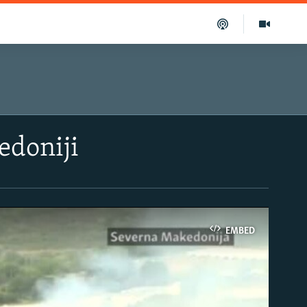
edoniji
EMBED