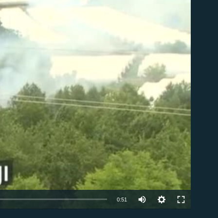
able
Auto
0:51
240p