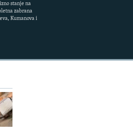
izno stanje na
EMBED
360p
mpletna zabrana
hčeva, Kumanova i
480p
720p
1080p
480p