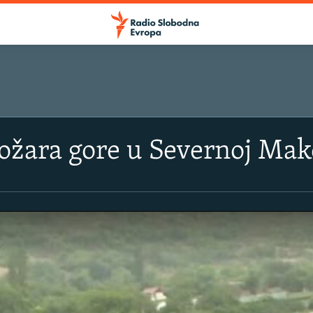
SLUŠAJTE
ožara gore u Severnoj Mak
Apple podcasti
YouTube Music
Spotify
YouTube