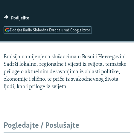
ISPRIČAJ MI
DNEVNO@RSE
Podijelite
SPECIJALI RSE
Dodajte Radio Slobodna Evropa u vaš Google izvor
VIŠE OD NASLOVA
PRATITE NAS
GENOCID U SREBRENICI
Emisija namijenjena slušaocima u Bosni i Hercegovini.
POPLAVE I KLIZIŠTA U BIH 2024.
Sadrži lokalne, regionalne i vijesti iz svijeta, tematske
TV LIBERTY
Sve RFE/RL stranice
priloge o aktuelnim dešavanjima iz oblasti politike,
ekonomije i slično, te priče iz svakodnevnog života
POST SCRIPTUM
ljudi, kao i priloge iz svijeta.
MOJA EVROPA
TRI DECENIJE OD RATA U BIH
SVE KARTE DEJTONA
NASTANAK I RASPAD JUGOSLAVIJE
Pogledajte / Poslušajte