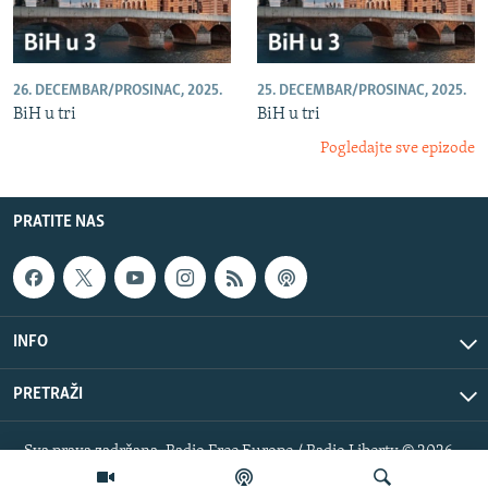
26. DECEMBAR/PROSINAC, 2025.
25. DECEMBAR/PROSINAC, 2025.
BiH u tri
BiH u tri
Pogledajte sve epizode
PRATITE NAS
INFO
PRETRAŽI
Sva prava zadržana. Radio Free Europe / Radio Liberty © 2026
RFE/RL, Inc.