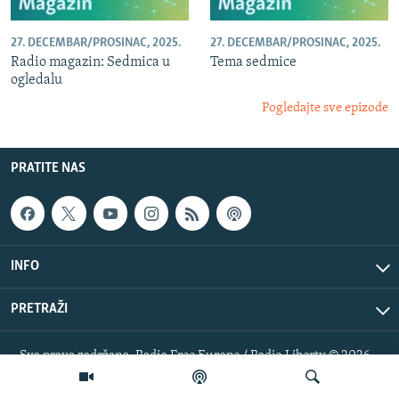
27. DECEMBAR/PROSINAC, 2025.
27. DECEMBAR/PROSINAC, 2025.
Radio magazin: Sedmica u
Tema sedmice
ogledalu
Pogledajte sve epizode
PRATITE NAS
INFO
PRETRAŽI
Sva prava zadržana. Radio Free Europe / Radio Liberty © 2026
RFE/RL, Inc.