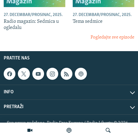
27. DECEMBAR/PROSINAC, 2025.
27. DECEMBAR/PROSINAC, 2025.
Radio magazin: Sedmica u
Tema sedmice
ogledalu
Pogledajte sve epizode
PRATITE NAS
INFO
PRETRAŽI
Sva prava zadržana. Radio Free Europe / Radio Liberty © 2026
RFE/RL, Inc.