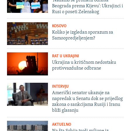
'Nadamo se promeni odnosa
Beograda prema Kijevu': Ukrajinci i
Rusi o poseti Zelenskog
KOSOVO
Koliko je izgledan sporazum sa
Samoopredjeljenjem?
RAT U UKRAJINI
Ukrajina u kritičnom nedostaku
protivvazdušne odbrane
INTERVJU
Američki senator ukazuje na
napredak u Senatu dok se prijedlog
zakona o sankcijama Rusiji i Iranu
bliži glasanju
AKTUELNO