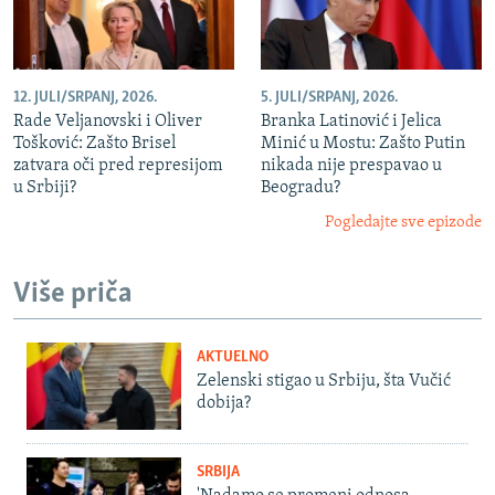
12. JULI/SRPANJ, 2026.
5. JULI/SRPANJ, 2026.
Rade Veljanovski i Oliver
Branka Latinović i Jelica
Tošković: Zašto Brisel
Minić u Mostu: Zašto Putin
zatvara oči pred represijom
nikada nije prespavao u
u Srbiji?
Beogradu?
Pogledajte sve epizode
Više priča
AKTUELNO
Zelenski stigao u Srbiju, šta Vučić
dobija?
SRBIJA