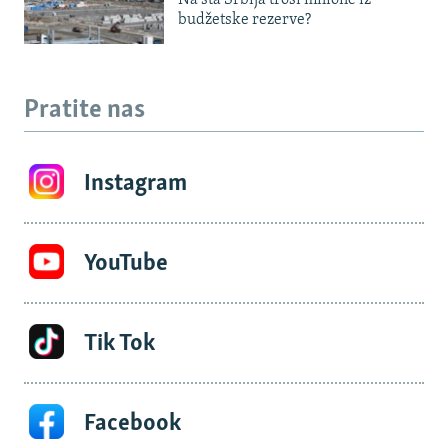
Na šta Srbija troši milione iz
budžetske rezerve?
Pratite nas
Instagram
YouTube
Tik Tok
Facebook