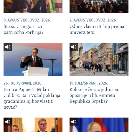
9. AVGUST/KOLOVOZ, 2026.
2. AVGUST/KOLOVOZ, 2026.
Šta su Crnogorci za
Odnos vlasti u Srbiji prema
patrijarha Porfirija?
univerzitetu
26. JULI/SRPANJ, 2026.
19. JULI/SRPANJ, 2026.
Danica Popović i Milan
Koliko je čvrsto jedinstvo
Ćulibrk: Da li Vučić poklanja
opozicije u bh. entitetu
građanima njihov vlastiti
Republika Srpska?
novac?