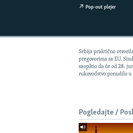
ISPRIČAJ MI
Pop-out plejer
DNEVNO@RSE
SPECIJALI RSE
VIŠE OD NASLOVA
GENOCID U SREBRENICI
Srbija praktično otvoril
POPLAVE I KLIZIŠTA U BIH 2024.
pregovorima sa EU. Sind
TV LIBERTY
saopštio da će od 28. ju
rukovodstvo ponudilo u
POST SCRIPTUM
MOJA EVROPA
TRI DECENIJE OD RATA U BIH
SVE KARTE DEJTONA
Pogledajte / Pos
NASTANAK I RASPAD JUGOSLAVIJE