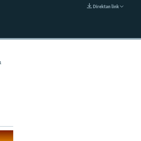
Direktan link
EMBED
u