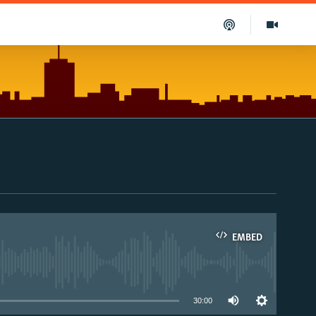
EMBED
able
30:00