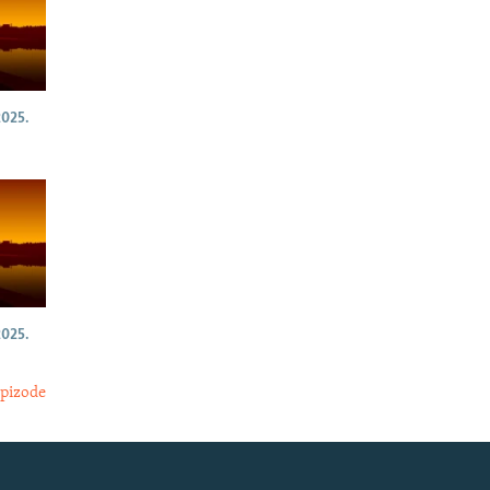
025.
025.
epizode