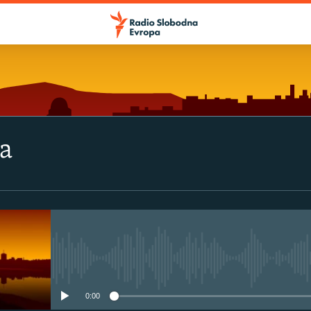
va
No media source currently avail
0:00