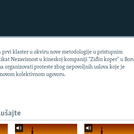
a prvi klaster u okviru nove metodologije u pristupnim
ikat Nezavisnost u kineskoj kompaniji "Ziđin koper" u Bor
na organizovati proteste zbog nepovoljnih uslova koje je
 novom kolektivnom ugovoru.
lušajte