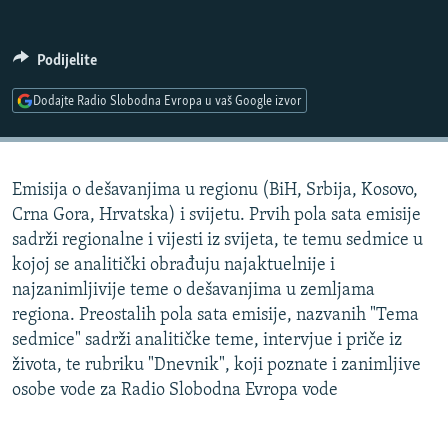
ISPRIČAJ MI
DNEVNO@RSE
Podijelite
SPECIJALI RSE
Dodajte Radio Slobodna Evropa u vaš Google izvor
VIŠE OD NASLOVA
PRATITE NAS
GENOCID U SREBRENICI
Emisija o dešavanjima u regionu (BiH, Srbija, Kosovo,
POPLAVE I KLIZIŠTA U BIH 2024.
Crna Gora, Hrvatska) i svijetu. Prvih pola sata emisije
TV LIBERTY
Sve RFE/RL stranice
sadrži regionalne i vijesti iz svijeta, te temu sedmice u
kojoj se analitički obrađuju najaktuelnije i
POST SCRIPTUM
najzanimljivije teme o dešavanjima u zemljama
MOJA EVROPA
regiona. Preostalih pola sata emisije, nazvanih "Tema
sedmice" sadrži analitičke teme, intervjue i priče iz
TRI DECENIJE OD RATA U BIH
života, te rubriku "Dnevnik", koji poznate i zanimljive
SVE KARTE DEJTONA
osobe vode za Radio Slobodna Evropa vode
NASTANAK I RASPAD JUGOSLAVIJE