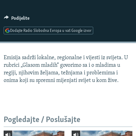
ISPRIČAJ MI
DNEVNO@RSE
Podijelite
SPECIJALI RSE
Dodajte Radio Slobodna Evropa u vaš Google izvor
VIŠE OD NASLOVA
PRATITE NAS
GENOCID U SREBRENICI
Emisija sadrži lokalne, regionalne i vijesti iz svijeta. U
POPLAVE I KLIZIŠTA U BIH 2024.
rubrici „Glasom mladih“ govorimo sa i o mladima u
TV LIBERTY
Sve RFE/RL stranice
regiji, njihovim željama, težnjama i problemima i
onima koji su spremni mijenjati svijet u kom žive.
POST SCRIPTUM
MOJA EVROPA
TRI DECENIJE OD RATA U BIH
SVE KARTE DEJTONA
Pogledajte / Poslušajte
NASTANAK I RASPAD JUGOSLAVIJE