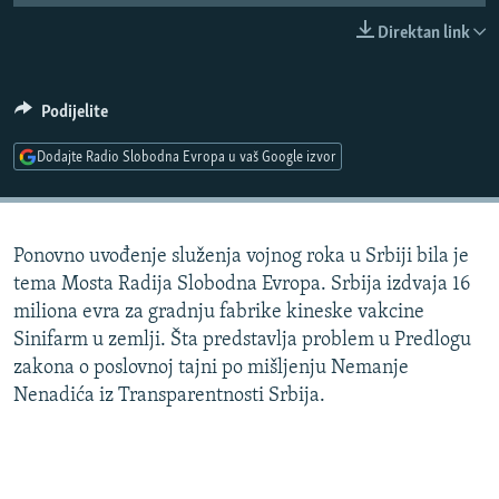
ISPRIČAJ MI
Direktan link
DNEVNO@RSE
SPECIJALI RSE
Podijelite
VIŠE OD NASLOVA
Dodajte Radio Slobodna Evropa u vaš Google izvor
PRATITE NAS
GENOCID U SREBRENICI
POPLAVE I KLIZIŠTA U BIH 2024.
Ponovno uvođenje služenja vojnog roka u Srbiji bila je
TV LIBERTY
Sve RFE/RL stranice
tema Mosta Radija Slobodna Evropa. Srbija izdvaja 16
POST SCRIPTUM
miliona evra za gradnju fabrike kineske vakcine
Sinifarm u zemlji. Šta predstavlja problem u Predlogu
MOJA EVROPA
zakona o poslovnoj tajni po mišljenju Nemanje
TRI DECENIJE OD RATA U BIH
Nenadića iz Transparentnosti Srbija.
SVE KARTE DEJTONA
NASTANAK I RASPAD JUGOSLAVIJE