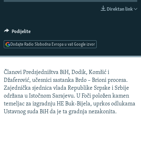
ISPRIČAJ MI
Direktan link
DNEVNO@RSE
SPECIJALI RSE
Podijelite
VIŠE OD NASLOVA
Dodajte Radio Slobodna Evropa u vaš Google izvor
PRATITE NAS
GENOCID U SREBRENICI
POPLAVE I KLIZIŠTA U BIH 2024.
Članovi Predsjedništva BiH, Dodik, Komšić i
TV LIBERTY
Sve RFE/RL stranice
Džaferović, učesnici sastanka Brdo – Brioni procesa.
POST SCRIPTUM
Zajednička sjednica vlada Republike Srpske i Srbije
održana u Istočnom Sarajevu. U Foči položen kamen
MOJA EVROPA
temeljac za izgradnju HE Buk-Bijela, uprkos odlukama
TRI DECENIJE OD RATA U BIH
Ustavnog suda BiH da je ta gradnja nezakonita.
SVE KARTE DEJTONA
NASTANAK I RASPAD JUGOSLAVIJE