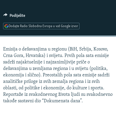
ISPRIČAJ MI
DNEVNO@RSE
Podijelite
SPECIJALI RSE
Dodajte Radio Slobodna Evropa u vaš Google izvor
VIŠE OD NASLOVA
PRATITE NAS
GENOCID U SREBRENICI
Emisija o dešavanjima u regionu (BiH, Srbija, Kosovo,
POPLAVE I KLIZIŠTA U BIH 2024.
Crna Gora, Hrvatska) i svijetu. Prvih pola sata emisije
TV LIBERTY
Sve RFE/RL stranice
sadrži najaktuelnije i najzanimljivije priče o
dešavanjima u zemljama regiona i u svijetu (politika,
POST SCRIPTUM
ekonomija i slično). Preostalih pola sata emisije sadrži
MOJA EVROPA
analitičke priloge iz svih zemalja regiona i iz svih
oblasti, od politike i ekonomije, do kulture i sporta.
TRI DECENIJE OD RATA U BIH
Reportaže iz svakodnevnog života ljudi su svakodnevno
SVE KARTE DEJTONA
takođe sastavni dio “Dokumenata dana”.
NASTANAK I RASPAD JUGOSLAVIJE