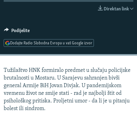
ISPRIČAJ MI
Direktan link
DNEVNO@RSE
SPECIJALI RSE
Podijelite
VIŠE OD NASLOVA
Dodajte Radio Slobodna Evropa u vaš Google izvor
PRATITE NAS
GENOCID U SREBRENICI
POPLAVE I KLIZIŠTA U BIH 2024.
Tužilaštvo HNK formiralo predmet u slučaju policijske
TV LIBERTY
Sve RFE/RL stranice
brutalnosti u Mostaru. U Sarajevu sahranjen bivši
POST SCRIPTUM
general Armije BiH Jovan Divjak. U pandemijskom
vremenu život ne smije stati - rad je najbolji štit od
MOJA EVROPA
psihološkog pritiska. Proljetni umor - da li je u pitanju
TRI DECENIJE OD RATA U BIH
bolest ili sindrom.
SVE KARTE DEJTONA
NASTANAK I RASPAD JUGOSLAVIJE