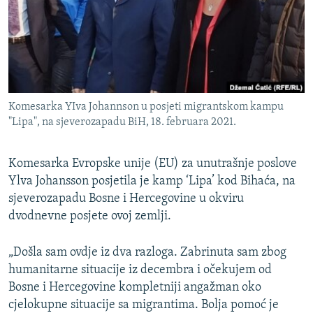
ISPRIČAJ MI
DNEVNO@RSE
SPECIJALI RSE
VIŠE OD NASLOVA
PRATITE NAS
Komesarka YIva Johannson u posjeti migrantskom kampu
GENOCID U SREBRENICI
"Lipa", na sjeverozapadu BiH, 18. februara 2021.
POPLAVE I KLIZIŠTA U BIH 2024.
Komesarka Evropske unije (EU) za unutrašnje poslove
TV LIBERTY
Sve RFE/RL stranice
Ylva Johansson posjetila je kamp ‘Lipa’ kod Bihaća, na
POST SCRIPTUM
sjeverozapadu Bosne i Hercegovine u okviru
MOJA EVROPA
dvodnevne posjete ovoj zemlji.
TRI DECENIJE OD RATA U BIH
„Došla sam ovdje iz dva razloga. Zabrinuta sam zbog
SVE KARTE DEJTONA
humanitarne situacije iz decembra i očekujem od
Bosne i Hercegovine kompletniji angažman oko
NASTANAK I RASPAD JUGOSLAVIJE
cjelokupne situacije sa migrantima. Bolja pomoć je