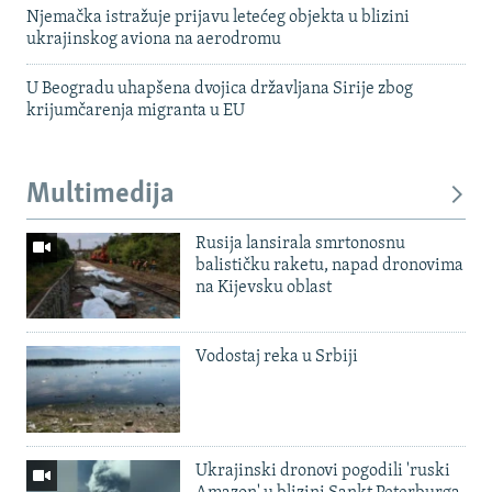
Njemačka istražuje prijavu letećeg objekta u blizini
ukrajinskog aviona na aerodromu
U Beogradu uhapšena dvojica državljana Sirije zbog
krijumčarenja migranta u EU
Multimedija
Rusija lansirala smrtonosnu
balističku raketu, napad dronovima
na Kijevsku oblast
Vodostaj reka u Srbiji
Ukrajinski dronovi pogodili 'ruski