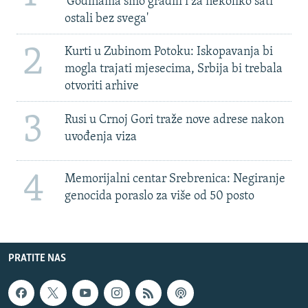
'Godinama smo gradili i za nekoliko sati
ostali bez svega'
2
Kurti u Zubinom Potoku: Iskopavanja bi
mogla trajati mjesecima, Srbija bi trebala
otvoriti arhive
3
Rusi u Crnoj Gori traže nove adrese nakon
uvođenja viza
4
Memorijalni centar Srebrenica: Negiranje
genocida poraslo za više od 50 posto
PRATITE NAS