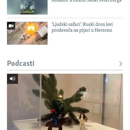
Amazon' u blizini Sankt Peterburga
'Ljudski safari': Ruski dron lovi
prodavača na pijaci u Hersonu
Podcasti