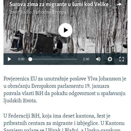
Surova zima za migrante u šumi kod Velike Kladuše
Izvor
Radio Slobodna Evropa
No media source currently available
Auto
0:00
2:30
240p
Povjerenica EU za unutrašnje poslove Ylva Johansson je
360p
u obraćanju Evropskom parlamentu 19. januara
Auto
240p
360p
480p
480p
pozvala vlasti BiH da pokažu odgovornost u spašavanju
720p
ljudskih života.
720p
1080p
1080p
U Federaciji BiH, koja ima deset kantona, šest je
prihvatnih centara za migrante i izbjeglice. U Kantonu
Sarajevo nalaze se Ušivak i Blažuj, a Unsko-sanskom