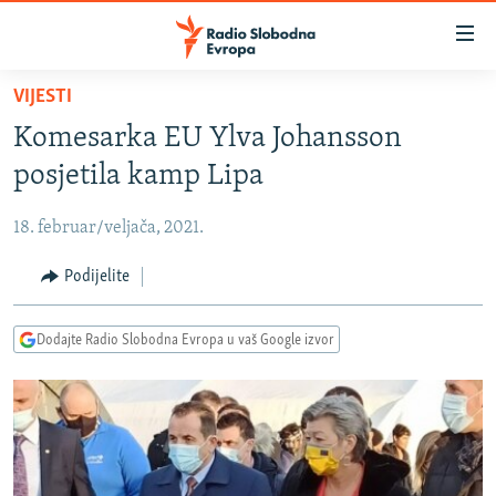
Dostupni
linkovi
Pređite
VIJESTI
na
VIJESTI
Komesarka EU Ylva Johansson
glavni
BOSNA I HERCEGOVINA
sadržaj
posjetila kamp Lipa
SRBIJA
Pređite
na
18. februar/veljača, 2021.
KOSOVO
glavnu
CRNA GORA
Podijelite
navigaciju
Pređite
VIZUELNO
na
Dodajte Radio Slobodna Evropa u vaš Google izvor
PODCASTI
VIDEO
pretragu
RAT U UKRAJINI
FOTOGALERIJE
KINA NA BALKANU
INFOGRAFIKE
RSE PRIČE IZ SVIJETA