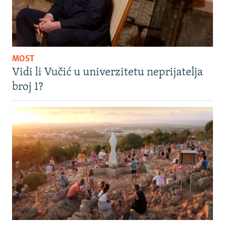
MOST
Vidi li Vučić u univerzitetu neprijatelja
broj 1?