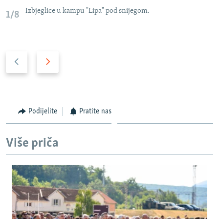
Izbjeglice u kampu "Lipa" pod snijegom.
1/8
P
N
r
a
e
r
t
e
h
d
Podijelite
Pratite nas
o
n
d
i
Više priča
n
s
i
l
s
a
l
j
a
d
j
d