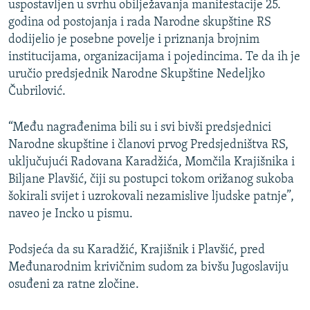
uspostavljen u svrhu obilježavanja manifestacije 25.
godina od postojanja i rada Narodne skupštine RS
dodijelio je posebne povelje i priznanja brojnim
institucijama, organizacijama i pojedincima. Te da ih je
uručio predsjednik Narodne Skupštine Nedeljko
Čubrilović.
“Među nagrađenima bili su i svi bivši predsjednici
Narodne skupštine i članovi prvog Predsjedništva RS,
uključujući Radovana Karadžića, Momčila Krajišnika i
Biljane Plavšić, čiji su postupci tokom orižanog sukoba
šokirali svijet i uzrokovali nezamislive ljudske patnje”,
naveo je Incko u pismu.
Podsjeća da su Karadžić, Krajišnik i Plavšić, pred
Međunarodnim krivičnim sudom za bivšu Jugoslaviju
osuđeni za ratne zločine.