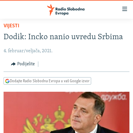
Dostupni
linkovi
Pređite
VIJESTI
na
VIJESTI
Dodik: Incko nanio uvredu Srbima
glavni
BOSNA I HERCEGOVINA
sadržaj
4. februar/veljača, 2021.
SRBIJA
Pređite
na
KOSOVO
Podijelite
glavnu
CRNA GORA
navigaciju
Dodajte Radio Slobodna Evropa u vaš Google izvor
Pređite
VIZUELNO
na
PODCASTI
VIDEO
pretragu
RAT U UKRAJINI
FOTOGALERIJE
KINA NA BALKANU
INFOGRAFIKE
RSE PRIČE IZ SVIJETA