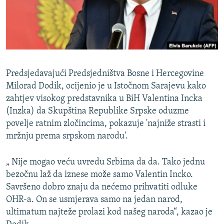
ISPRIČAJ MI
DNEVNO@RSE
SPECIJALI RSE
VIŠE OD NASLOVA
PRATITE NAS
Predsjedavajući Predsjedništva Bosne i Hercegovine
GENOCID U SREBRENICI
Milorad Dodik, ocijenio je u Istočnom Sarajevu kako
zahtjev visokog predstavnika u BiH Valentina Incka
POPLAVE I KLIZIŠTA U BIH 2024.
(Inzka) da Skupština Republike Srpske oduzme
TV LIBERTY
Sve RFE/RL stranice
povelje ratnim zločincima, pokazuje 'najniže strasti i
POST SCRIPTUM
mržnju prema srpskom narodu'.
MOJA EVROPA
„ Nije mogao veću uvredu Srbima da da. Tako jednu
TRI DECENIJE OD RATA U BIH
bezočnu laž da iznese može samo Valentin Incko.
Savršeno dobro znaju da nećemo prihvatiti odluke
SVE KARTE DEJTONA
OHR-a. On se usmjerava samo na jedan narod,
NASTANAK I RASPAD JUGOSLAVIJE
ultimatum najteže prolazi kod našeg naroda“, kazao je