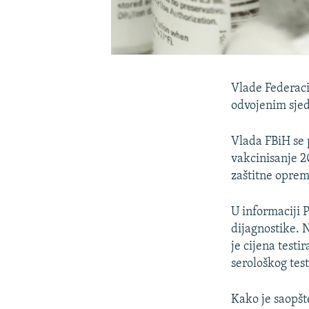
Vlade Federaci
odvojenim sjed
Vlada FBiH se
vakcinisanje 2
zaštitne opre
U informaciji P
dijagnostike. 
je cijena test
serološkog tes
Kako je saopšt