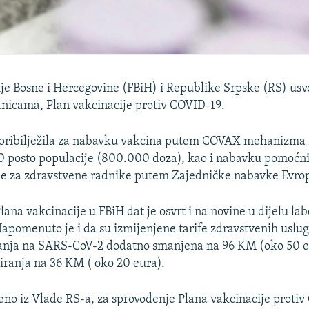
je Bosne i Hercegovine (FBiH) i Republike Srpske (RS) usvo
nicama, Plan vakcinacije protiv COVID-19.
 pribilježila za nabavku vakcina putem COVAX mehanizma 
0 posto populacije (800.000 doza), kao i nabavku pomoćni
me za zdravstvene radnike putem Zajedničke nabavke Evrop
lana vakcinacije u FBiH dat je osvrt i na novine u dijelu lab
Napomenuto je i da su izmijenjene tarife zdravstvenih uslu
iranja na SARS-CoV-2 dodatno smanjena na 96 KM (oko 50 e
tiranja na 36 KM ( oko 20 eura).
eno iz Vlade RS-a, za sprovođenje Plana vakcinacije proti