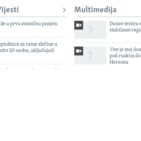
ijesti
Multimedija
iže u prvu zvaničnu posjetu
Dunav testira
stabilnost reg
ptužnica za ratne zločine u
'Ovo je moj dom
otiv 20 osoba, uključujući
pod ruskim dr
Hersonu
 zahtev za izručenje iranskog
Rusija lansiral
pšenog u Crnoj Gori
smrtonosnu ba
raketu, napad
u Srbije određen pritvor u
na Kijevsku ob
zbog sumnje na cyber napade
Vodostaj reka 
 izvodi dokaze nakon nedavnog
edne osobe zbog sumnje na
n na Kosovu
a ulazak u SEPA: Jeftiniji