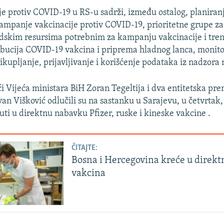
je protiv COVID-19 u RS-u sadrži, između ostalog, planiranj
ampanje vakcinacije protiv COVID-19, prioritetne grupe za
udskim resursima potrebnim za kampanju vakcinacije i tren
ribucija COVID-19 vakcina i priprema hladnog lanca, monit
rikupljanje, prijavljivanje i korišćenje podataka iz nadzor
i Vijeća ministara BiH Zoran Tegeltija i dva entitetska pre
van Višković odlučili su na sastanku u Sarajevu, u četvrtak
uti u direktnu nabavku Pfizer, ruske i kineske vakcine .
ČITAJTE:
Bosna i Hercegovina kreće u direk
vakcina