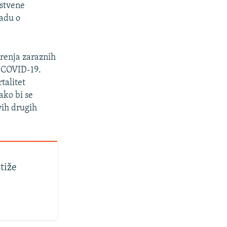
vstvene
ladu o
irenja zaraznih
e COVID-19.
talitet
ako bi se
vih drugih
tiže