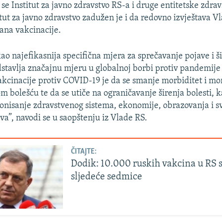
se Institut za javno zdravstvo RS-a i druge entitetske zdra
tut za javno zdravstvo zadužen je i da redovno izvještava V
ana vakcinacije.
kao najefikasnija specifična mjera za sprečavanje pojave i š
dstavlja značajnu mjeru u globalnoj borbi protiv pandemij
vakcinacije protiv COVID-19 je da se smanje morbiditet i mor
m bolešću te da se utiče na ograničavanje širenja bolesti, k
onisanje zdravstvenog sistema, ekonomije, obrazovanja i s
va”, navodi se u saopštenju iz Vlade RS.
ČITAJTE:
Dodik: 10.000 ruskih vakcina u RS s
sljedeće sedmice