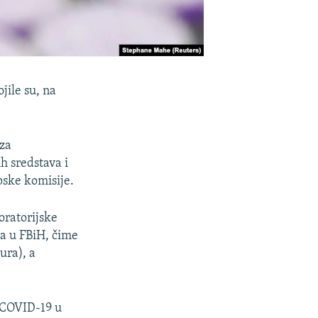
jile su, na
za
h sredstava i
ske komisije.
oratorijske
ga u FBiH, čime
ura), a
v COVID-19 u