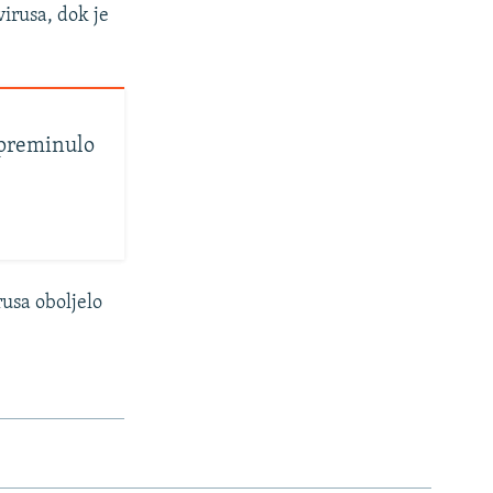
virusa, dok je
 preminulo
rusa oboljelo