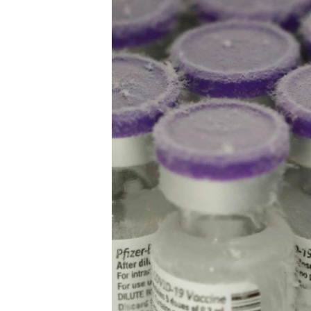
ISPRIČAJ MI
DNEVNO@RSE
SPECIJALI RSE
VIŠE OD NASLOVA
GENOCID U SREBRENICI
POPLAVE I KLIZIŠTA U BIH 2024.
TV LIBERTY
POST SCRIPTUM
MOJA EVROPA
TRI DECENIJE OD RATA U BIH
SVE KARTE DEJTONA
NASTANAK I RASPAD JUGOSLAVIJE