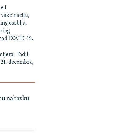
e i
 vakcinaciju,
ing osoblja,
oring
a nad COVID-19.
mijera- Fadil
, 21. decembra,
tnu nabavku