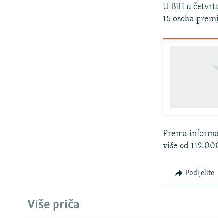
U BiH u četvrta
15 osoba premi
Prema informac
više od 119.00
Podijelite
Više priča