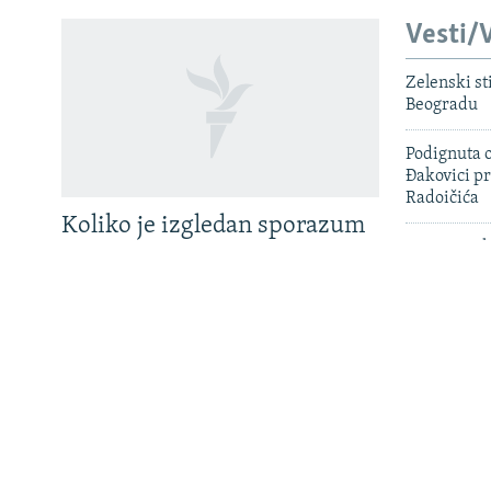
Vesti/V
Zelenski st
PRATITE NAS
Beogradu
Podignuta o
Đakovici pr
Sve RFE/RL stranice
Radoičića
Koliko je izgledan sporazum
SAD uputile
sa Samoopredjeljenjem?
hakera uha
Državljanin
Hrvatskoj 
Tužilaštvo
hapšenja j
ratni zloči
BiH zatražil