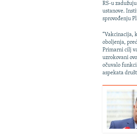
RS-u zadužuju 
ustanove. Insti
sprovođenju Pl
“Vakcinacija, 
oboljenja, pre
Primarni cilj 
uzrokovani ovo
očuvalo funkci
aspekata društ