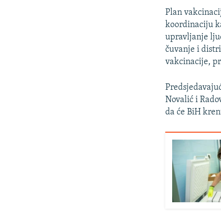
Plan vakcinaci
koordinaciju k
upravljanje lj
čuvanje i dist
vakcinacije, p
Predsjedavajuć
Novalić i Rado
da će BiH kren