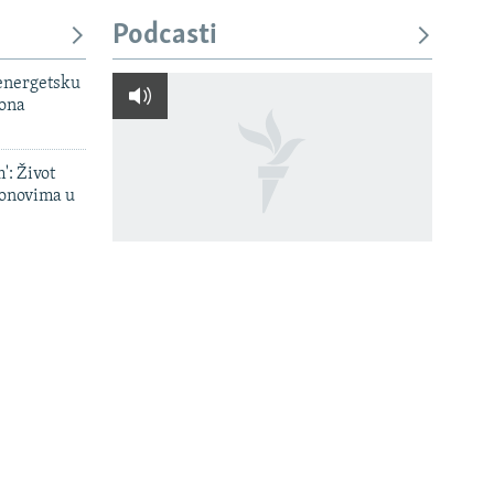
Podcasti
 energetsku
iona
': Život
onovima u
a
Kako su ratni recepti i lego-
lističku
vitezovi vraćali život u
 dronovima
last
normalu devedesetih
u Srbiji