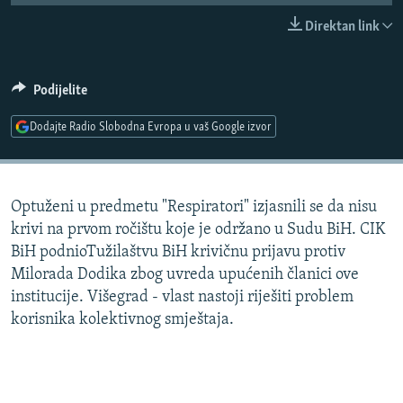
ISPRIČAJ MI
Direktan link
DNEVNO@RSE
SPECIJALI RSE
Podijelite
VIŠE OD NASLOVA
Dodajte Radio Slobodna Evropa u vaš Google izvor
PRATITE NAS
GENOCID U SREBRENICI
POPLAVE I KLIZIŠTA U BIH 2024.
Optuženi u predmetu "Respiratori" izjasnili se da nisu
TV LIBERTY
Sve RFE/RL stranice
krivi na prvom ročištu koje je održano u Sudu BiH. CIK
POST SCRIPTUM
BiH podnioTužilaštvu BiH krivičnu prijavu protiv
Milorada Dodika zbog uvreda upućenih članici ove
MOJA EVROPA
institucije. Višegrad - vlast nastoji riješiti problem
TRI DECENIJE OD RATA U BIH
korisnika kolektivnog smještaja.
SVE KARTE DEJTONA
NASTANAK I RASPAD JUGOSLAVIJE