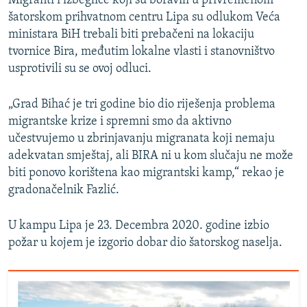
Migranti i izbeglice koji su boravili u privremenom
šatorskom prihvatnom centru Lipa su odlukom Veća
ministara BiH trebali biti prebačeni na lokaciju
tvornice Bira, međutim lokalne vlasti i stanovništvo
usprotivili su se ovoj odluci.
„Grad Bihać je tri godine bio dio riješenja problema
migrantske krize i spremni smo da aktivno
učestvujemo u zbrinjavanju migranata koji nemaju
adekvatan smještaj, ali BIRA ni u kom slučaju ne može
biti ponovo korištena kao migrantski kamp,“ rekao je
gradonačelnik Fazlić.
U kampu Lipa je 23. Decembra 2020. godine izbio
požar u kojem je izgorio dobar dio šatorskog naselja.