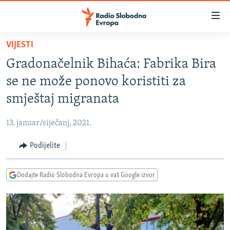
Dostupni
linkovi
Pređite
VIJESTI
na
VIJESTI
Gradonačelnik Bihaća: Fabrika Bira
glavni
BOSNA I HERCEGOVINA
sadržaj
se ne može ponovo koristiti za
SRBIJA
Pređite
smještaj migranata
na
KOSOVO
glavnu
13. januar/siječanj, 2021.
CRNA GORA
navigaciju
Pređite
Podijelite
VIZUELNO
na
PODCASTI
VIDEO
pretragu
Dodajte Radio Slobodna Evropa u vaš Google izvor
RAT U UKRAJINI
FOTOGALERIJE
KINA NA BALKANU
INFOGRAFIKE
RSE PRIČE IZ SVIJETA