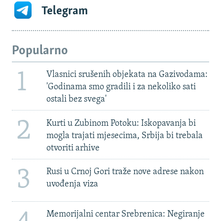
Telegram
Popularno
1
Vlasnici srušenih objekata na Gazivodama:
'Godinama smo gradili i za nekoliko sati
ostali bez svega'
2
Kurti u Zubinom Potoku: Iskopavanja bi
mogla trajati mjesecima, Srbija bi trebala
otvoriti arhive
3
Rusi u Crnoj Gori traže nove adrese nakon
uvođenja viza
Memorijalni centar Srebrenica: Negiranje