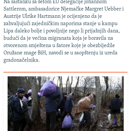
Na sastanku sa šefom EU delegacije Johannom
Sattlerom, ambasadorice Njemačke Margret Uebber i
Austrije Ulrike Hartmann je ocijenjeno da je
zahvaljujući zajedničkim naporima stanje u kampu
Lipa daleko bolje i povoljnije nego li prijašnjih dana,
budući da je većina migranata koja je boravila na
otvorenom smještena u šatore koje je obezbijedile
Oružane snage BiH, navodi se u saopštenju iz ureda
gradonačelnika.