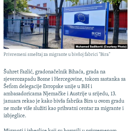
ISPRIČAJ MI
DNEVNO@RSE
SPECIJALI RSE
VIŠE OD NASLOVA
PRATITE NAS
GENOCID U SREBRENICI
Privremeni smeštaj za migrante u bivšoj fabrici "Bira"
POPLAVE I KLIZIŠTA U BIH 2024.
TV LIBERTY
Sve RFE/RL stranice
Šuhret Fazlić, gradonačelnik Bihaća, grada na
sjeverozapadu Bosne i Hercegovine, tokom sastanka sa
POST SCRIPTUM
Šefom delegacije Evropske unije u BiH i
MOJA EVROPA
ambasadoricama Njemačke i Austrije u srijedu, 13.
TRI DECENIJE OD RATA U BIH
januara rekao je kako bivša fabrika Bira u ovom gradu
ne može više služiti kao prihvatni centar za migrante i
SVE KARTE DEJTONA
izbjeglice.
NASTANAK I RASPAD JUGOSLAVIJE