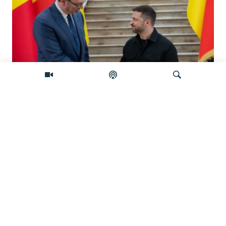
Zelenski stiže u Srbiju, šta Vučić dobija?
Pretraživač