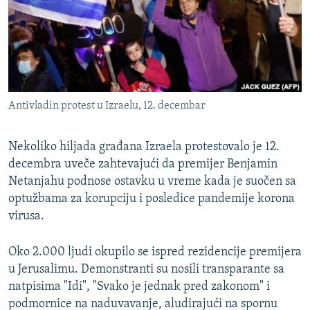
ISPRIČAJ MI
DNEVNO@RSE
SPECIJALI RSE
VIŠE OD NASLOVA
PRATITE NAS
Antivladin protest u Izraelu, 12. decembar
GENOCID U SREBRENICI
POPLAVE I KLIZIŠTA U BIH 2024.
Nekoliko hiljada građana Izraela protestovalo je 12.
TV LIBERTY
decembra uveče zahtevajući da premijer Benjamin
Sve RFE/RL stranice
Netanjahu podnose ostavku u vreme kada je suočen sa
POST SCRIPTUM
optužbama za korupciju i posledice pandemije korona
MOJA EVROPA
virusa.
TRI DECENIJE OD RATA U BIH
Oko 2.000 ljudi okupilo se ispred rezidencije premijera
SVE KARTE DEJTONA
u Jerusalimu. Demonstranti su nosili transparante sa
natpisima "Idi", "Svako je jednak pred zakonom" i
NASTANAK I RASPAD JUGOSLAVIJE
podmornice na naduvavanje, aludirajući na spornu