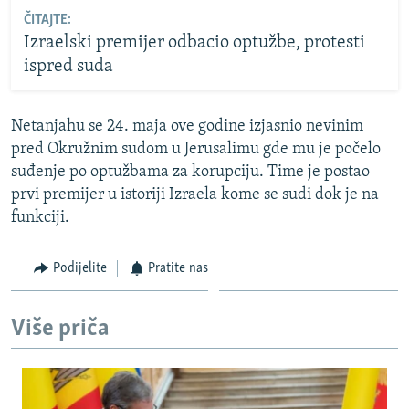
ČITAJTE:
Izraelski premijer odbacio optužbe, protesti
ispred suda
Netanjahu se 24. maja ove godine izjasnio nevinim
pred Okružnim sudom u Jerusalimu gde mu je počelo
suđenje po optužbama za korupciju. Time je postao
prvi premijer u istoriji Izraela kome se sudi dok je na
funkciji.
Podijelite
Pratite nas
Više priča