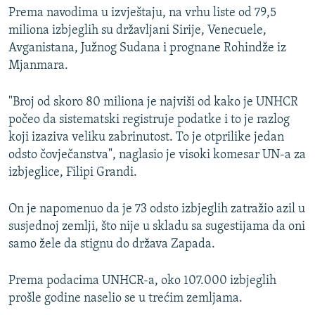
Prema navodima u izvještaju, na vrhu liste od 79,5
miliona izbjeglih su državljani Sirije, Venecuele,
Avganistana, Južnog Sudana i prognane Rohindže iz
Mjanmara.
"Broj od skoro 80 miliona je najviši od kako je UNHCR
počeo da sistematski registruje podatke i to je razlog
koji izaziva veliku zabrinutost. To je otprilike jedan
odsto čovječanstva", naglasio je visoki komesar UN-a za
izbjeglice, Filipi Grandi.
On je napomenuo da je 73 odsto izbjeglih zatražio azil u
susjednoj zemlji, što nije u skladu sa sugestijama da oni
samo žele da stignu do država Zapada.
Prema podacima UNHCR-a, oko 107.000 izbjeglih
prošle godine naselio se u trećim zemljama.