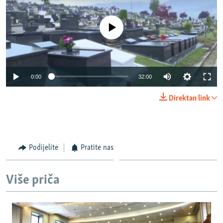
No media source currently available
Auto
0:00
32:00
270p
Direktan link
360p
Auto
270p
360p
480p
480p
1080p
Podijelite
Pratite nas
1080p
Više priča