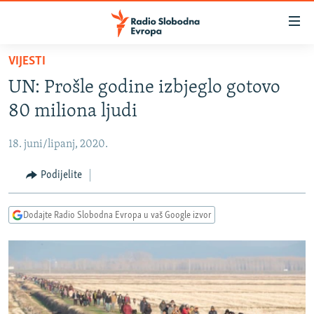
Dostupni
linkovi
Pređite
VIJESTI
na
VIJESTI
UN: Prošle godine izbjeglo gotovo
glavni
BOSNA I HERCEGOVINA
sadržaj
80 miliona ljudi
SRBIJA
Pređite
na
18. juni/lipanj, 2020.
KOSOVO
glavnu
CRNA GORA
Podijelite
navigaciju
Pređite
VIZUELNO
na
Dodajte Radio Slobodna Evropa u vaš Google izvor
PODCASTI
VIDEO
pretragu
RAT U UKRAJINI
FOTOGALERIJE
KINA NA BALKANU
INFOGRAFIKE
RSE PRIČE IZ SVIJETA