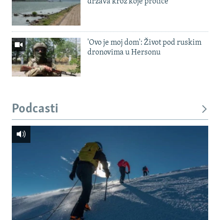
država kroz koje protiče
'Ovo je moj dom': Život pod ruskim
dronovima u Hersonu
Podcasti