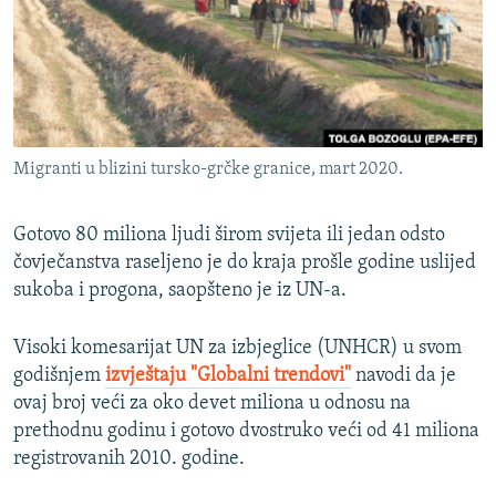
ISPRIČAJ MI
DNEVNO@RSE
SPECIJALI RSE
VIŠE OD NASLOVA
PRATITE NAS
Migranti u blizini tursko-grčke granice, mart 2020.
GENOCID U SREBRENICI
POPLAVE I KLIZIŠTA U BIH 2024.
Gotovo 80 miliona ljudi širom svijeta ili jedan odsto
TV LIBERTY
čovječanstva raseljeno je do kraja prošle godine uslijed
Sve RFE/RL stranice
sukoba i progona, saopšteno je iz UN-a.
POST SCRIPTUM
MOJA EVROPA
Visoki komesarijat UN za izbjeglice (UNHCR) u svom
godišnjem
izvještaju "Globalni trendovi"
navodi da je
TRI DECENIJE OD RATA U BIH
ovaj broj veći za oko devet miliona u odnosu na
SVE KARTE DEJTONA
prethodnu godinu i gotovo dvostruko veći od 41 miliona
registrovanih 2010. godine.
NASTANAK I RASPAD JUGOSLAVIJE