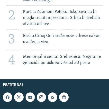
ostali bez svega'
2
Kurti u Zubinom Potoku: Iskopavanja bi
mogla trajati mjesecima, Srbija bi trebala
otvoriti arhive
3
Rusi u Crnoj Gori traže nove adrese nakon
uvođenja viza
4
Memorijalni centar Srebrenica: Negiranje
genocida poraslo za više od 50 posto
PRATITE NAS