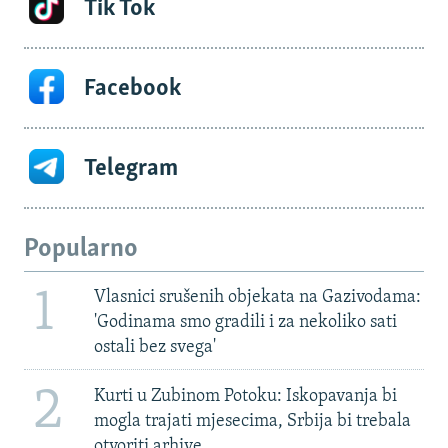
Tik Tok
Facebook
Telegram
Popularno
1
Vlasnici srušenih objekata na Gazivodama:
'Godinama smo gradili i za nekoliko sati
ostali bez svega'
2
Kurti u Zubinom Potoku: Iskopavanja bi
mogla trajati mjesecima, Srbija bi trebala
otvoriti arhive