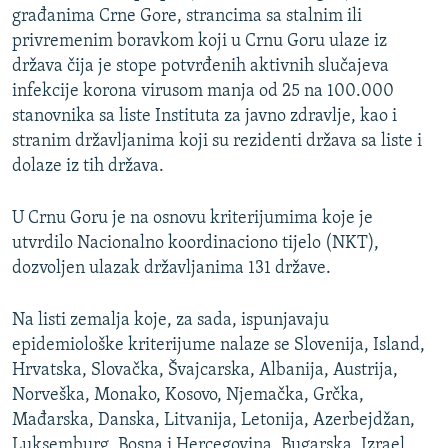
građanima Crne Gore, strancima sa stalnim ili
privremenim boravkom koji u Crnu Goru ulaze iz
država čija je stope potvrđenih aktivnih slučajeva
infekcije korona virusom manja od 25 na 100.000
stanovnika sa liste Instituta za javno zdravlje, kao i
stranim državljanima koji su rezidenti država sa liste i
dolaze iz tih država.
U Crnu Goru je na osnovu kriterijumima koje je
utvrdilo Nacionalno koordinaciono tijelo (NKT),
dozvoljen ulazak državljanima 131 države.
Na listi zemalja koje, za sada, ispunjavaju
epidemiološke kriterijume nalaze se Slovenija, Island,
Hrvatska, Slovačka, Švajcarska, Albanija, Austrija,
Norveška, Monako, Kosovo, Njemačka, Grčka,
Mađarska, Danska, Litvanija, Letonija, Azerbejdžan,
Luksemburg, Bosna i Hercegovina, Bugarska, Izrael,