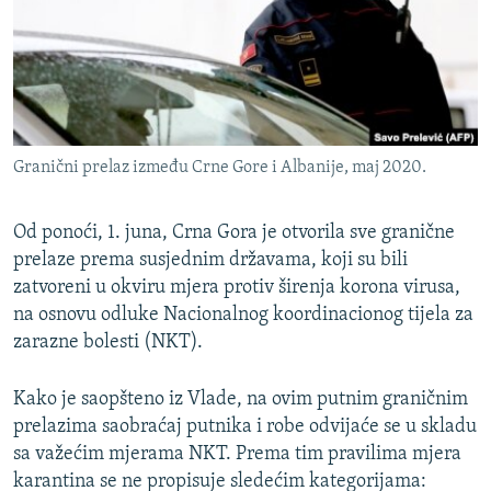
ISPRIČAJ MI
DNEVNO@RSE
SPECIJALI RSE
VIŠE OD NASLOVA
PRATITE NAS
Granični prelaz između Crne Gore i Albanije, maj 2020.
GENOCID U SREBRENICI
POPLAVE I KLIZIŠTA U BIH 2024.
Od ponoći, 1. juna, Crna Gora je otvorila sve granične
TV LIBERTY
prelaze prema susjednim državama, koji su bili
Sve RFE/RL stranice
zatvoreni u okviru mjera protiv širenja korona virusa,
POST SCRIPTUM
na osnovu odluke Nacionalnog koordinacionog tijela za
MOJA EVROPA
zarazne bolesti (NKT).
TRI DECENIJE OD RATA U BIH
Kako je saopšteno iz Vlade, na ovim putnim graničnim
SVE KARTE DEJTONA
prelazima saobraćaj putnika i robe odvijaće se u skladu
sa važećim mjerama NKT. Prema tim pravilima mjera
NASTANAK I RASPAD JUGOSLAVIJE
karantina se ne propisuje sledećim kategorijama: