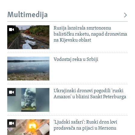
Multimedija
Rusija lansirala smrtonosnu
balističku raketu, napad dronovima
na Kijevsku oblast
Vodostaj reka u Srbiji
Ukrajinski dronovi pogodili 'ruski
Amazon' u blizini Sankt Peterburga
'Ljudski safari': Ruski dron lovi
prodavača na pijaci u Hersonu