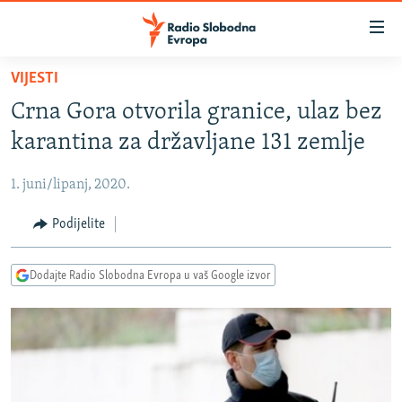
Dostupni
linkovi
Pređite
VIJESTI
na
VIJESTI
Crna Gora otvorila granice, ulaz bez
glavni
BOSNA I HERCEGOVINA
sadržaj
karantina za državljane 131 zemlje
SRBIJA
Pređite
na
1. juni/lipanj, 2020.
KOSOVO
glavnu
CRNA GORA
Podijelite
navigaciju
Pređite
VIZUELNO
na
Dodajte Radio Slobodna Evropa u vaš Google izvor
PODCASTI
VIDEO
pretragu
RAT U UKRAJINI
FOTOGALERIJE
KINA NA BALKANU
INFOGRAFIKE
RSE PRIČE IZ SVIJETA