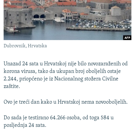
ISPRIČAJ MI
DNEVNO@RSE
SPECIJALI RSE
VIŠE OD NASLOVA
PRATITE NAS
Dubrovnik, Hrvatska
GENOCID U SREBRENICI
POPLAVE I KLIZIŠTA U BIH 2024.
Unazad 24 sata u Hrvatskoj nije bilo novozaraženih od
TV LIBERTY
korona virusa, tako da ukupan broj oboljelih ostaje
Sve RFE/RL stranice
2.244, priopćeno je iz Nacionalnog stožera Civilne
POST SCRIPTUM
zaštite.
MOJA EVROPA
Ovo je treći dan kako u Hrvatskoj nema novooboljelih.
TRI DECENIJE OD RATA U BIH
SVE KARTE DEJTONA
Do sada je testirano 64.266 osoba, od toga 584 u
NASTANAK I RASPAD JUGOSLAVIJE
posljednja 24 sata.