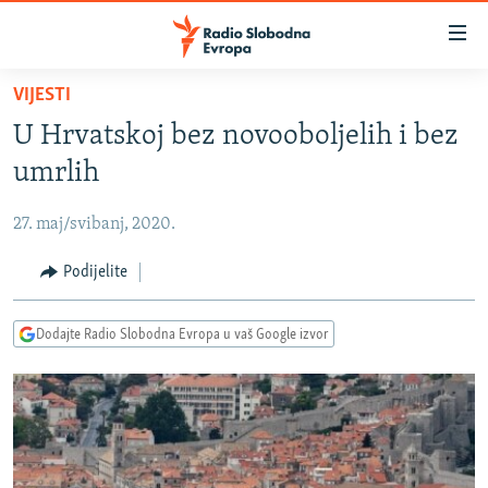
Dostupni
linkovi
Pređite
VIJESTI
na
VIJESTI
U Hrvatskoj bez novooboljelih i bez
glavni
BOSNA I HERCEGOVINA
sadržaj
umrlih
SRBIJA
Pređite
na
27. maj/svibanj, 2020.
KOSOVO
glavnu
CRNA GORA
Podijelite
navigaciju
Pređite
VIZUELNO
na
Dodajte Radio Slobodna Evropa u vaš Google izvor
PODCASTI
VIDEO
pretragu
RAT U UKRAJINI
FOTOGALERIJE
KINA NA BALKANU
INFOGRAFIKE
RSE PRIČE IZ SVIJETA