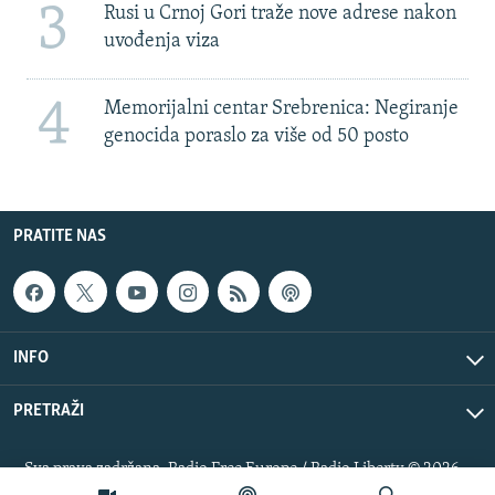
3
Rusi u Crnoj Gori traže nove adrese nakon
uvođenja viza
4
Memorijalni centar Srebrenica: Negiranje
genocida poraslo za više od 50 posto
PRATITE NAS
INFO
PRETRAŽI
Sva prava zadržana. Radio Free Europe / Radio Liberty © 2026
RFE/RL, Inc.