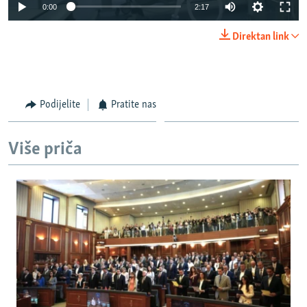
Auto
0:00
2:17
270p
Direktan link
360p
Auto
270p
360p
480p
480p
1080p
Podijelite
Pratite nas
1080p
Više priča