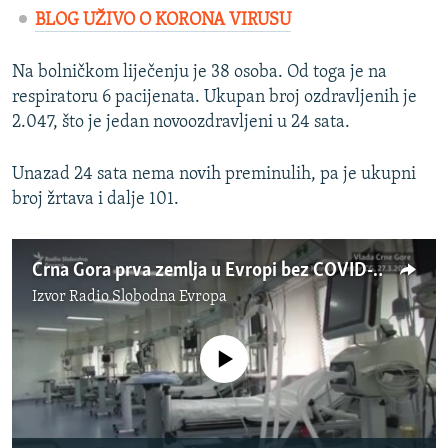
BLOG UŽIVO O KORONA VIRUSU
Na bolničkom liječenju je 38 osoba. Od toga je na
respiratoru 6 pacijenata. Ukupan broj ozdravljenih je
2.047, što je jedan novoozdravljeni u 24 sata.
Unazad 24 sata nema novih preminulih, pa je ukupni
broj žrtava i dalje 101.
Crna Gora prva zemlja u Evropi bez COVID-19?
Izvor
Radio Slobodna Evropa
No media source currently available