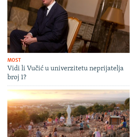
MOST
Vidi li Vučić u univerzitetu neprijatelja
broj 1?