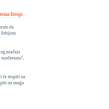
prema Evropi
cenio da
i Srbijom
kog značaja
e suočavamo”,
i će stupiti na
upiti na snagu