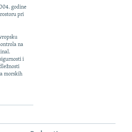
2004. godine
ostoru pri
evropsku
kontrola na
inal.
igurnosti i
dležnosti
ra morskih