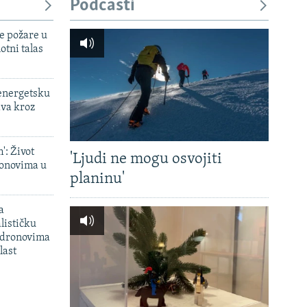
Podcasti
e požare u
otni talas
 energetsku
ava kroz
': Život
'Ljudi ne mogu osvojiti
onovima u
planinu'
a
lističku
 dronovima
last