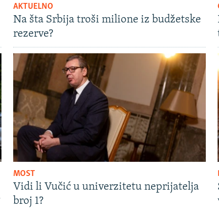
AKTUELNO
Na šta Srbija troši milione iz budžetske
rezerve?
MOST
Vidi li Vučić u univerzitetu neprijatelja
?
broj 1?