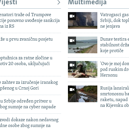
ijesti
Multimedija
enatori traže od Trumpove
Vatrogasci gas
cije ponovno uvođenje sankcija
Srbiji, dok topl
ma iz RS
ne jenjava
iže u prvu zvaničnu posjetu
Dunav testira
stabilnost drž
koje protiče
ptužnica za ratne zločine u
otiv 20 osoba, uključujući
'Ovo je moj dom
pod ruskim dr
Hersonu
 zahtev za izručenje iranskog
pšenog u Crnoj Gori
Rusija lansiral
smrtonosnu ba
raketu, napad
u Srbije određen pritvor u
na Kijevsku ob
zbog sumnje na cyber napade
 izvodi dokaze nakon nedavnog
edne osobe zbog sumnje na