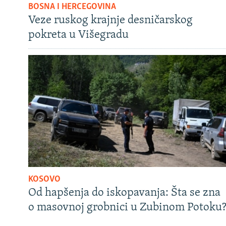
BOSNA I HERCEGOVINA
Veze ruskog krajnje desničarskog
pokreta u Višegradu
KOSOVO
Od hapšenja do iskopavanja: Šta se zna
o masovnoj grobnici u Zubinom Potoku