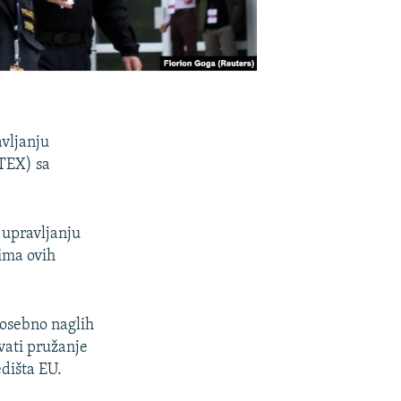
avljanju
TEX) sa
 upravljanju
ima ovih
posebno naglih
vati pružanje
edišta EU.