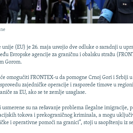
ine
 unije (EU) je 26. maja usvojio dve odluke o saradnji u upr
eđu Evropske agencije za graničnu i obalsku stražu (FRON
om Gorom.
će omogućiti FRONTEX-u da pomogne Crnoj Gori i Srbiji u
sprovedu zajedničke operacije i rasporede timove u region
aniče sa EU, ako se te zemlje usaglase.
i usmerene su na rešavanje problema ilegalne imigracije, 
ijskih tokova i prekograničnog kriminala, a mogu uključi
čke i operativne pomoći na granici”, stoji u saopštenju iz s