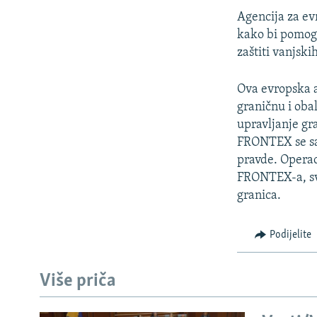
Agencija za ev
kako bi pomog
zaštiti vanjsk
Ova evropska a
graničnu i obal
upravljanje gr
FRONTEX se sad
pravde. Operac
FRONTEX-a, sva
granica.
Podijelite
Više priča