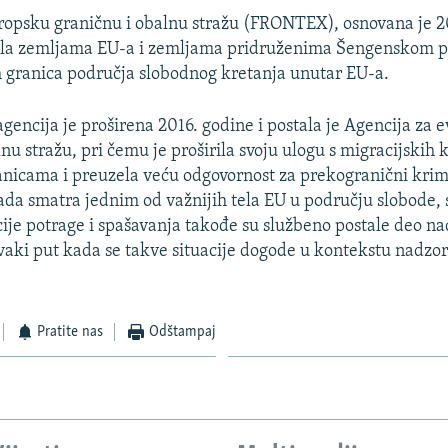
ropsku graničnu i obalnu stražu (FRONTEX), osnovana je 
la zemljama EU-a i zemljama pridruženima Šengenskom pr
ih granica područja slobodnog kretanja unutar EU-a.
gencija je proširena 2016. godine i postala je Agencija za 
nu stražu, pri čemu je proširila svoju ulogu s migracijskih 
anicama i preuzela veću odgovornost za prekogranični krim
a smatra jednim od važnijih tela EU u području slobode, s
ije potrage i spašavanja takođe su službeno postale deo na
ki put kada se takve situacije dogode u kontekstu nadzo
Pratite nas
Odštampaj