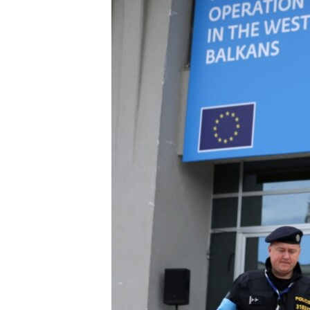
ISPRIČAJ MI
DNEVNO@RSE
SPECIJALI RSE
VIŠE OD NASLOVA
GENOCID U SREBRENICI
POPLAVE I KLIZIŠTA U BIH 2024.
TV LIBERTY
POST SCRIPTUM
MOJA EVROPA
TRI DECENIJE OD RATA U BIH
SVE KARTE DEJTONA
NASTANAK I RASPAD JUGOSLAVIJE