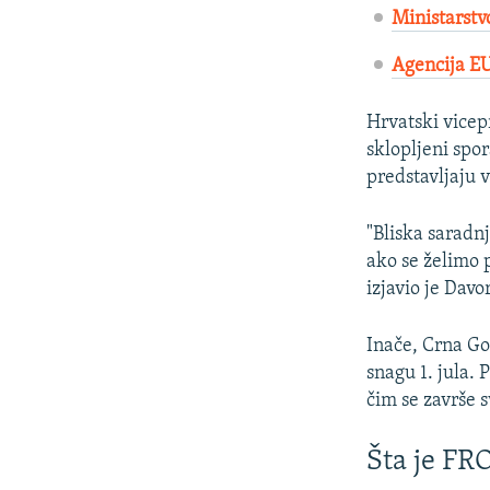
Ministarstv
Agencija EU
Hrvatski vicep
sklopljeni spo
predstavljaju 
"Bliska saradn
ako se želimo 
izjavio je Davo
Inače, Crna Go
snagu 1. jula.
čim se završe 
Šta je F