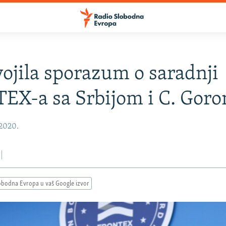
ojila sporazum o saradnji
EX-a sa Srbijom i C. Gor
 2020.
obodna Evropa u vaš Google izvor