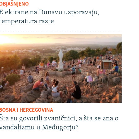
OBJAŠNJENO
Elektrane na Dunavu usporavaju,
temperatura raste
BOSNA I HERCEGOVINA
Šta su govorili zvaničnici, a šta se zna o
vandalizmu u Međugorju?