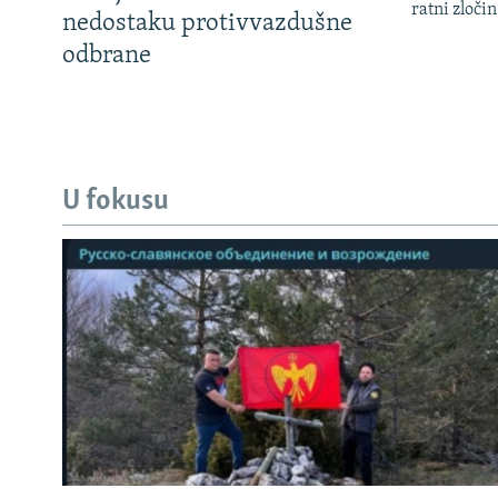
ratni zloči
nedostaku protivvazdušne
odbrane
U fokusu