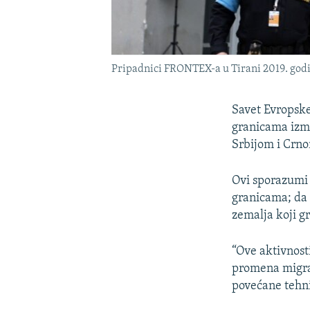
Pripadnici FRONTEX-a u Tirani 2019. god
Savet Evropske
granicama izm
Srbijom i Crn
Ovi sporazumi 
granicama; da 
zemalja koji gr
“Ove aktivnost
promena migrac
povećane tehni