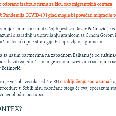
o odbrane izabralo firmu za žicu oko migrantskih centara
: Pandemija COVID-19 i glad mogle bi povećati migracije 
remijer i ministar unutrašnjih poslova Davor Božinović je o
razumi o saradnji u upravljanju granicom sa Crnom Gorom 
važan deo ukupne strategije EU upravljanja granicama.
ja sa našim partnerima na zapadnom Balkanu je od suštins
pozabaviti zajedničkim migracionim izazovima sa kojima s
r Božinović.
ra je već obavestila sedište EU
o zaključenju sporazuma
koj
 Procedure u Srbiji nisu okončane stoga će ovaj sporazum st
svi neophodni postupci.
RONTEX?