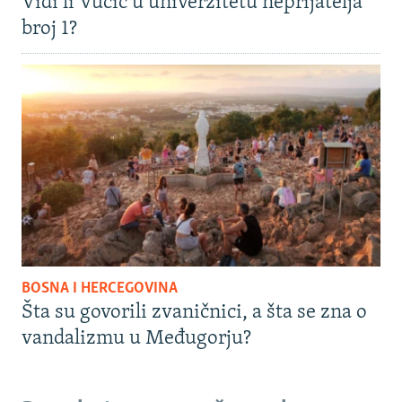
Vidi li Vučić u univerzitetu neprijatelja
broj 1?
BOSNA I HERCEGOVINA
Šta su govorili zvaničnici, a šta se zna o
vandalizmu u Međugorju?