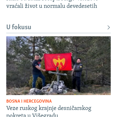
vraćali život u normalu devedesetih
U fokusu
BOSNA I HERCEGOVINA
Veze ruskog krajnje desničarskog
pokreta u Višegradu