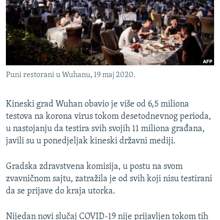
ISPRIČAJ MI
DNEVNO@RSE
SPECIJALI RSE
VIŠE OD NASLOVA
PRATITE NAS
Puni restorani u Wuhanu, 19 maj 2020.
GENOCID U SREBRENICI
POPLAVE I KLIZIŠTA U BIH 2024.
Kineski grad Wuhan obavio je više od 6,5 miliona
TV LIBERTY
testova na korona virus tokom desetodnevnog perioda,
Sve RFE/RL stranice
u nastojanju da testira svih svojih 11 miliona građana,
POST SCRIPTUM
javili su u ponedjeljak kineski državni mediji.
MOJA EVROPA
Gradska zdravstvena komisija, u postu na svom
TRI DECENIJE OD RATA U BIH
zvavničnom sajtu, zatražila je od svih koji nisu testirani
SVE KARTE DEJTONA
da se prijave do kraja utorka.
NASTANAK I RASPAD JUGOSLAVIJE
Nijedan novi slučaj COVID-19 nije prijavljen tokom tih