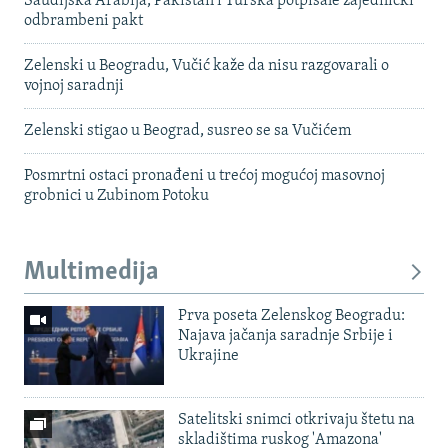
Saudijska Arabija, Pakistan i Turska potpisale zajednički
odbrambeni pakt
Zelenski u Beogradu, Vučić kaže da nisu razgovarali o
vojnoj saradnji
Zelenski stigao u Beograd, susreo se sa Vučićem
Posmrtni ostaci pronađeni u trećoj mogućoj masovnoj
grobnici u Zubinom Potoku
Multimedija
Prva poseta Zelenskog Beogradu:
Najava jačanja saradnje Srbije i
Ukrajine
Satelitski snimci otkrivaju štetu na
skladištima ruskog 'Amazona'