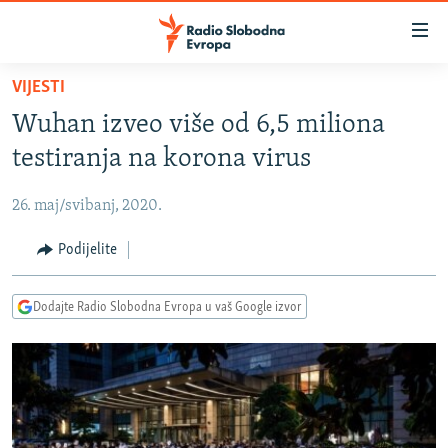
Dostupni
linkovi
Pređite
VIJESTI
na
VIJESTI
Wuhan izveo više od 6,5 miliona
glavni
BOSNA I HERCEGOVINA
sadržaj
testiranja na korona virus
SRBIJA
Pređite
na
26. maj/svibanj, 2020.
KOSOVO
glavnu
CRNA GORA
Podijelite
navigaciju
Pređite
VIZUELNO
na
Dodajte Radio Slobodna Evropa u vaš Google izvor
PODCASTI
VIDEO
pretragu
RAT U UKRAJINI
FOTOGALERIJE
KINA NA BALKANU
INFOGRAFIKE
RSE PRIČE IZ SVIJETA