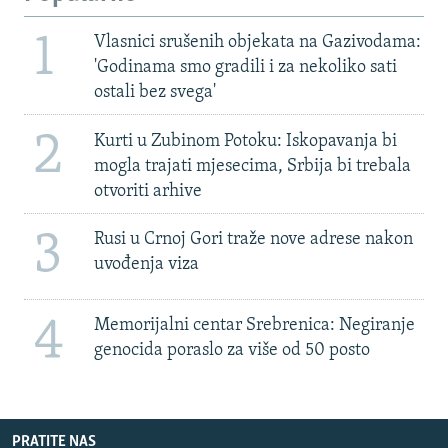
1
Vlasnici srušenih objekata na Gazivodama:
'Godinama smo gradili i za nekoliko sati
ostali bez svega'
2
Kurti u Zubinom Potoku: Iskopavanja bi
mogla trajati mjesecima, Srbija bi trebala
otvoriti arhive
3
Rusi u Crnoj Gori traže nove adrese nakon
uvođenja viza
4
Memorijalni centar Srebrenica: Negiranje
genocida poraslo za više od 50 posto
PRATITE NAS