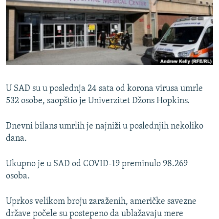
ISPRIČAJ MI
DNEVNO@RSE
SPECIJALI RSE
VIŠE OD NASLOVA
PRATITE NAS
GENOCID U SREBRENICI
U SAD su u poslednja 24 sata od korona virusa umrle
POPLAVE I KLIZIŠTA U BIH 2024.
532 osobe, saopštio je Univerzitet Džons Hopkins.
TV LIBERTY
Sve RFE/RL stranice
Dnevni bilans umrlih je najniži u poslednjih nekoliko
POST SCRIPTUM
dana.
MOJA EVROPA
Ukupno je u SAD od COVID-19 preminulo 98.269
TRI DECENIJE OD RATA U BIH
osoba.
SVE KARTE DEJTONA
Uprkos velikom broju zaraženih, američke savezne
NASTANAK I RASPAD JUGOSLAVIJE
države počele su postepeno da ublažavaju mere