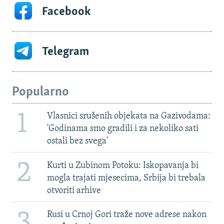
Facebook
Telegram
Popularno
1
Vlasnici srušenih objekata na Gazivodama:
'Godinama smo gradili i za nekoliko sati
ostali bez svega'
2
Kurti u Zubinom Potoku: Iskopavanja bi
mogla trajati mjesecima, Srbija bi trebala
otvoriti arhive
3
Rusi u Crnoj Gori traže nove adrese nakon