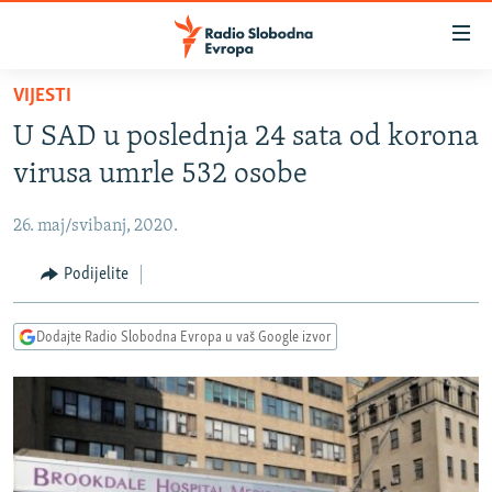
Dostupni
linkovi
Pređite
VIJESTI
na
VIJESTI
U SAD u poslednja 24 sata od korona
glavni
BOSNA I HERCEGOVINA
sadržaj
virusa umrle 532 osobe
SRBIJA
Pređite
na
26. maj/svibanj, 2020.
KOSOVO
glavnu
CRNA GORA
Podijelite
navigaciju
Pređite
VIZUELNO
na
Dodajte Radio Slobodna Evropa u vaš Google izvor
PODCASTI
VIDEO
pretragu
RAT U UKRAJINI
FOTOGALERIJE
KINA NA BALKANU
INFOGRAFIKE
RSE PRIČE IZ SVIJETA