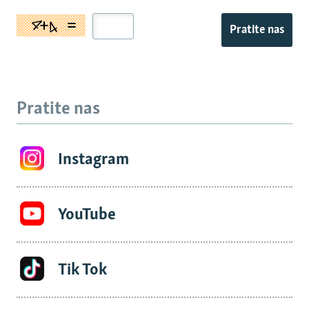
Pratite nas
Pratite nas
Instagram
YouTube
Tik Tok