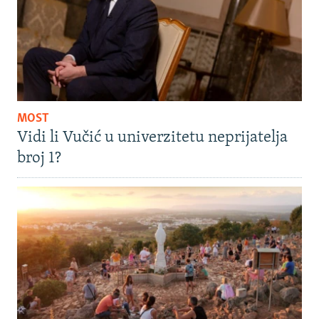
MOST
Vidi li Vučić u univerzitetu neprijatelja
broj 1?